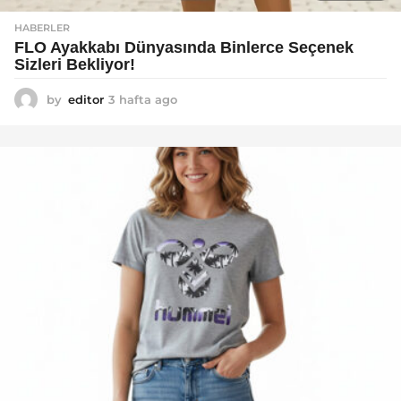
HABERLER
FLO Ayakkabı Dünyasında Binlerce Seçenek
Sizleri Bekliyor!
by
editor
3 hafta ago
2
a
y
a
g
o