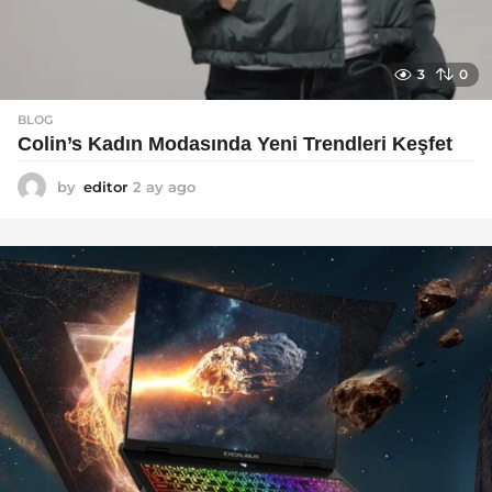
3
0
BLOG
Colin’s Kadın Modasında Yeni Trendleri Keşfet
by
editor
2 ay ago
3
a
y
a
g
o