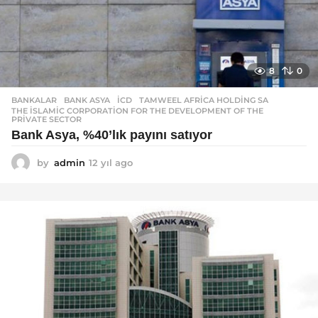
8
0
BANKALAR
BANK ASYA
,
ICD
,
TAMWEEL AFRICA HOLDING SA
,
THE ISLAMIC CORPORATION FOR THE DEVELOPMENT OF THE
PRIVATE SECTOR
Bank Asya, %40’lık payını satıyor
by
admin
12 yıl ago
1
2
y
ı
l
a
g
o