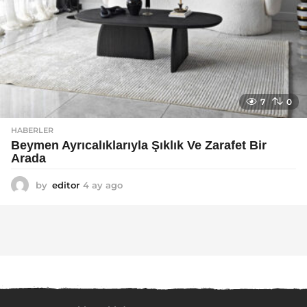
7
0
HABERLER
Beymen Ayrıcalıklarıyla Şıklık Ve Zarafet Bir
Arada
by
editor
4 ay ago
4
a
y
a
g
o