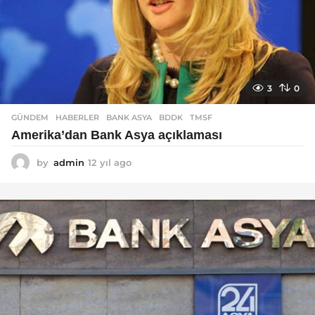
3
0
GÜNDEM
,
HABERLER
BANK ASYA
,
BDDK
,
TMSF
Amerika’dan Bank Asya açıklaması
by
admin
12 yıl ago
1
2
y
ı
l
a
g
o