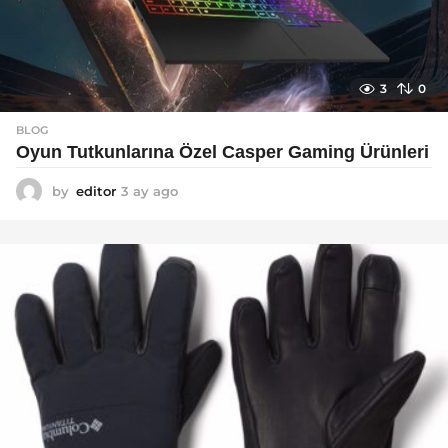
3
0
BLOG
Oyun Tutkunlarına Özel Casper Gaming Ürünleri
by
editor
3 ay ago
3
a
y
a
g
o