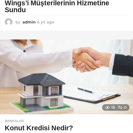
Wings’i Müşterilerinin Hizmetine
Sundu
by
admin
6 yıl ago
6
y
ı
l
a
g
o
15
0
BANKALAR
Konut Kredisi Nedir?