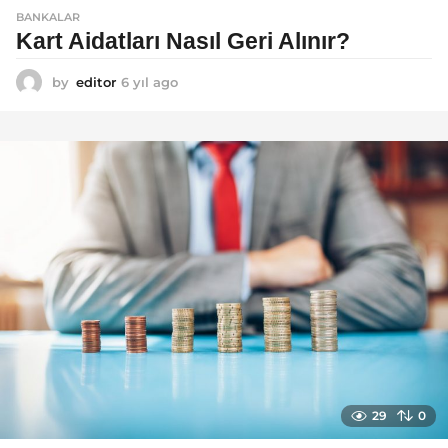
BANKALAR
Kart Aidatları Nasıl Geri Alınır?
by
editor
6 yıl ago
6
y
ı
l
a
g
o
29
0