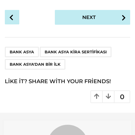
P
NEXT
o
s
t
P
,
,
a
BANK ASYA
BANK ASYA KIRA SERTIFIKASI
g
BANK ASYA'DAN BIR ILK
i
n
LIKE IT? SHARE WITH YOUR FRIENDS!
a
t
0
i
o
n