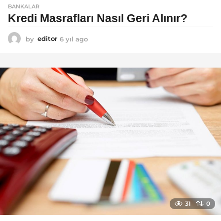
BANKALAR
Kredi Masrafları Nasıl Geri Alınır?
by
editor
6 yıl ago
6
y
ı
l
a
g
o
31
0