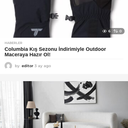
6
0
HABERLER
Columbia Kış Sezonu İndirimiyle Outdoor
Maceraya Hazır Ol!
by
editor
3 ay ago
4
a
y
a
g
o