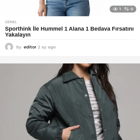
1
0
GENEL
Sporthink İle Hummel 1 Alana 1 Bedava Fırsatını
Yakalayın
by
editor
2 ay ago
2
a
y
a
g
o