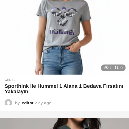
1
0
GENEL
Sporthink İle Hummel 1 Alana 1 Bedava Fırsatını
Yakalayın
by
editor
2 ay ago
2
a
y
a
g