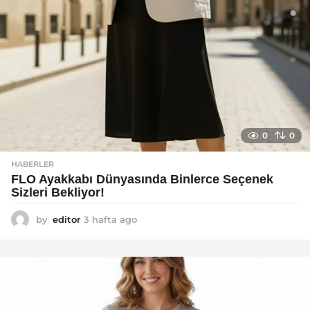
0
0
HABERLER
FLO Ayakkabı Dünyasında Binlerce Seçenek
Sizleri Bekliyor!
by
editor
3 hafta ago
2
a
y
a
g
o