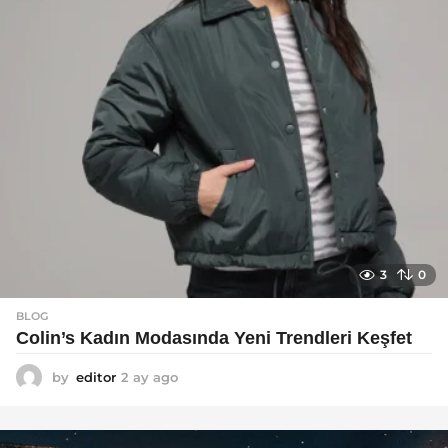
o
3
0
BLOG
Colin’s Kadın Modasında Yeni Trendleri Keşfet
by
editor
2 ay ago
3
a
y
a