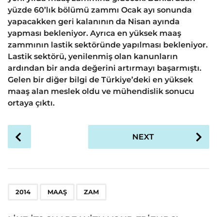
yüzde 60’lık bölümü zammı Ocak ayı sonunda
yapacakken geri kalanının da Nisan ayında
yapması bekleniyor. Ayrıca en yüksek maaş
zammının lastik sektöründe yapılması bekleniyor.
Lastik sektörü, yenilenmiş olan kanunların
ardından bir anda değerini artırmayı başarmıştı.
Gelen bir diğer bilgi de Türkiye’deki en yüksek
maaş alan meslek oldu ve mühendislik sonucu
ortaya çıktı.
P
NEXT
o
s
t
P
,
,
a
2014
MAAŞ
ZAM
g