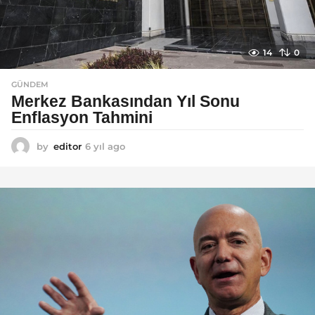
14
0
GÜNDEM
Merkez Bankasından Yıl Sonu
Enflasyon Tahmini
by
editor
6 yıl ago
6
y
ı
l
a
g
o