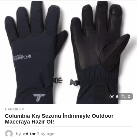
a
g
o
6
0
HABERLER
Columbia Kış Sezonu İndirimiyle Outdoor
Maceraya Hazır Ol!
by
editor
3 ay ago
4