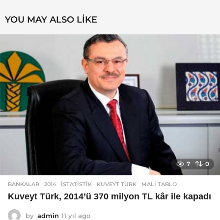
YOU MAY ALSO LIKE
7
0
BANKALAR
2014
,
ISTATISTIK
,
KUVEYT TÜRK
,
MALI TABLO
Kuveyt Türk, 2014’ü 370 milyon TL kâr ile kapadı
by
admin
11 yıl ago
1