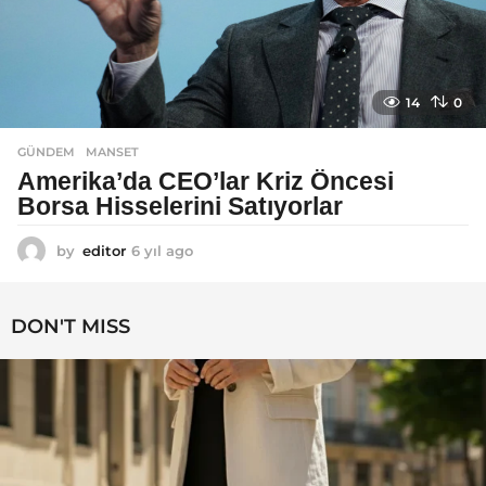
14
0
GÜNDEM
MANSET
Amerika’da CEO’lar Kriz Öncesi
Borsa Hisselerini Satıyorlar
by
editor
6 yıl ago
6
y
ı
l
DON'T MISS
a
g
o