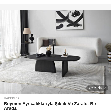
a
y
a
g
o
7
0
HABERLER
Beymen Ayrıcalıklarıyla Şıklık Ve Zarafet Bir
Arada