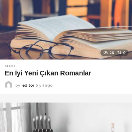
g
o
26
0
GENEL
En İyi Yeni Çıkan Romanlar
by
editor
5 yıl ago
5
y
ı
l
a
g
o