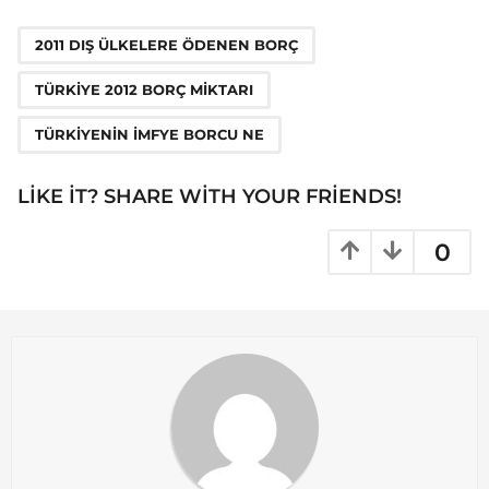
P
,
,
a
2011 DIŞ ÜLKELERE ÖDENEN BORÇ
g
TÜRKIYE 2012 BORÇ MIKTARI
i
n
TÜRKIYENIN IMFYE BORCU NE
a
t
LIKE IT? SHARE WITH YOUR FRIENDS!
i
o
0
n