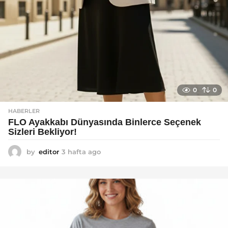
0
0
HABERLER
FLO Ayakkabı Dünyasında Binlerce Seçenek
Sizleri Bekliyor!
by
editor
3 hafta ago
2
a
y
a
g
o