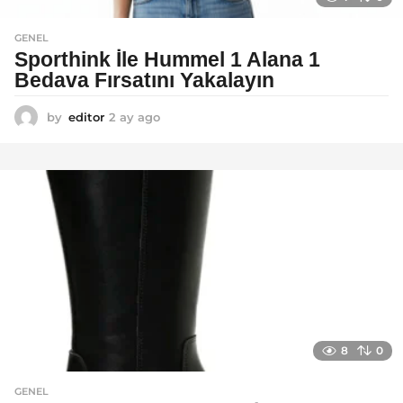
GENEL
Sporthink İle Hummel 1 Alana 1
Bedava Fırsatını Yakalayın
by
editor
2 ay ago
2
a
y
a
g
o
8
0
GENEL