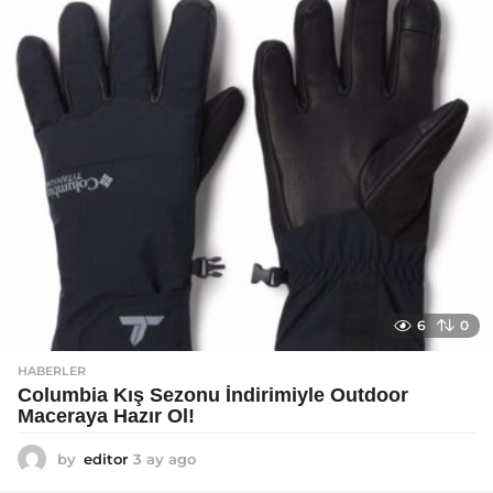
g
o
6
0
HABERLER
Columbia Kış Sezonu İndirimiyle Outdoor
Maceraya Hazır Ol!
by
editor
3 ay ago
4
a