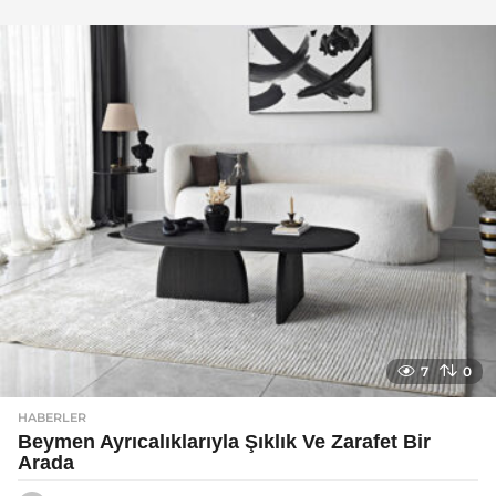
y
a
g
o
7
0
HABERLER
Beymen Ayrıcalıklarıyla Şıklık Ve Zarafet Bir
Arada