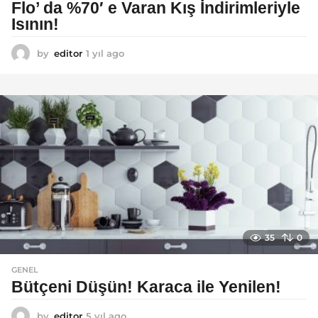
Flo’ da %70′ e Varan Kış İndirimleriyle
Isının!
by
editor
1 yıl ago
1
y
ı
l
a
g
o
35
0
GENEL
Bütçeni Düşün! Karaca ile Yenilen!
by
editor
5 yıl ago
5