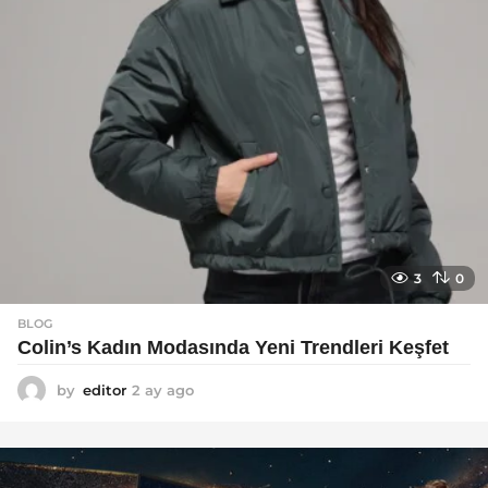
3
0
BLOG
Colin’s Kadın Modasında Yeni Trendleri Keşfet
by
editor
2 ay ago
3
a
y
a
g