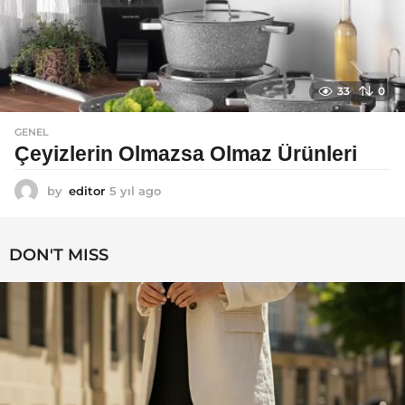
33
0
GENEL
Çeyizlerin Olmazsa Olmaz Ürünleri
by
editor
5 yıl ago
5
y
ı
l
DON'T MISS
a
g
o