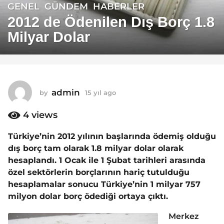
GENEL
,
GÜNDEM
,
HABERLER
1
5
2012 de Ödenilen Dış Borç 1.8
y
Milyar Dolar
ı
l
a
g
o
admin
by
15 yıl ago
1
1
5
y
4
views
5
ı
y
l
Türkiye’nin 2012 yılının başlarında ödemiş olduğu
ı
a
dış borç tam olarak 1.8 milyar dolar olarak
g
l
o
hesaplandı. 1 Ocak ile 1 Şubat tarihleri arasında
a
özel sektörlerin borçlarının hariç tutulduğu
g
hesaplamalar sonucu Türkiye’nin 1 milyar 757
o
milyon dolar borç ödediği ortaya çıktı.
Merkez