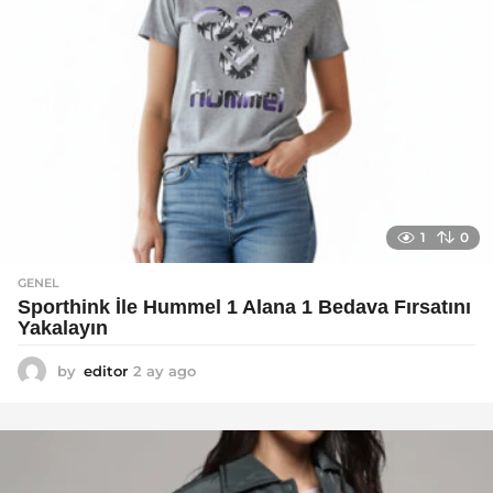
1
0
GENEL
Sporthink İle Hummel 1 Alana 1 Bedava Fırsatını
Yakalayın
by
editor
2 ay ago
2
a
y
a
g
o