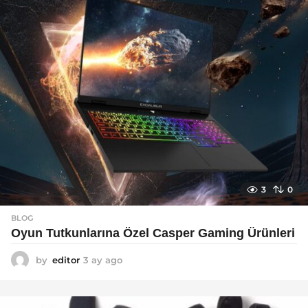
o
3
0
BLOG
Oyun Tutkunlarına Özel Casper Gaming Ürünleri
by
editor
3 ay ago
3
a
y
a