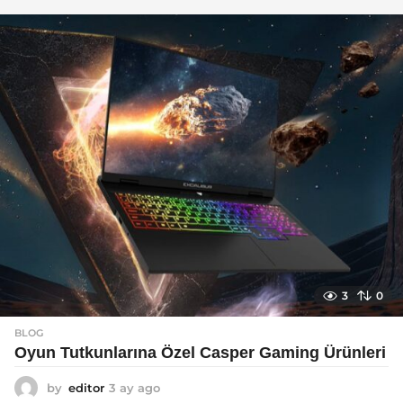
y
a
g
o
3
0
BLOG
Oyun Tutkunlarına Özel Casper Gaming Ürünleri
by
editor
3 ay ago
3