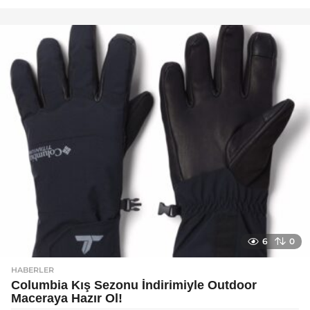
a
y
a
g
o
6
0
HABERLER
Columbia Kış Sezonu İndirimiyle Outdoor
Maceraya Hazır Ol!