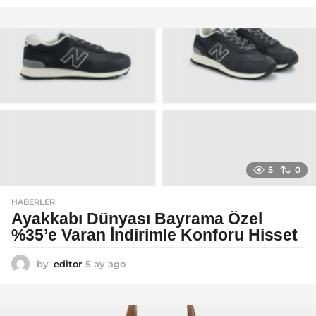
a
y
a
g
o
5
0
HABERLER
Ayakkabı Dünyası Bayrama Özel
%35’e Varan İndirimle Konforu Hisset
by
editor
5 ay ago
5
a
y
a