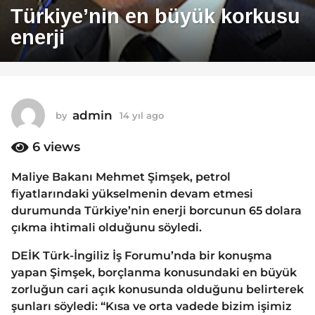
4
Türkiye’nin en büyük korkusu
y
enerji
ı
l
a
g
o
admin
by
14 yıl ago
1
1
4
y
6
views
4
ı
y
l
Maliye Bakanı Mehmet Şimşek, petrol
ı
a
fiyatlarındaki yükselmenin devam etmesi
g
l
o
durumunda Türkiye’nin enerji borcunun 65 dolara
a
çıkma ihtimali olduğunu söyledi.
g
o
DEİK Türk-İngiliz İş Forumu’nda bir konuşma
yapan Şimşek, borçlanma konusundaki en büyük
zorluğun cari açık konusunda olduğunu belirterek
şunları söyledi: “Kısa ve orta vadede bizim işimiz