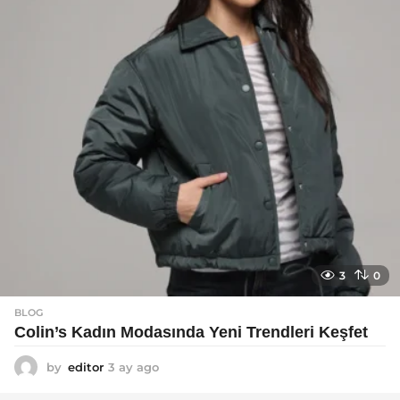
g
o
3
0
BLOG
Colin’s Kadın Modasında Yeni Trendleri Keşfet
by
editor
3 ay ago
3
a