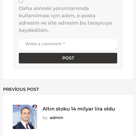
Daha sonraki yorumlarımda
kullanılması için adım, e-posta
adresim ve site adresim bu tarayıcıya
kaydedilsin.
PREVIOUS POST
Altın stoku 14 milyar lira oldu
by
admin