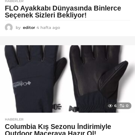
HABERLER
FLO Ayakkabı Dünyasında Binlerce
Seçenek Sizleri Bekliyor!
by
editor
4 hafta ago
2
a
y
a
g
o
6
0
HABERLER
Columbia Kış Sezonu İndirimiyle
Outdoor Maceraya Hazır Ol!