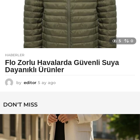
5
0
HABERLER
Flo Zorlu Havalarda Güvenli Suya
Dayanıklı Ürünler
by
editor
5 ay ago
6
a
y
a
DON'T MISS
g
o