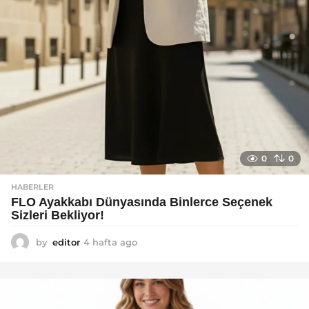
0
0
HABERLER
FLO Ayakkabı Dünyasında Binlerce Seçenek
Sizleri Bekliyor!
by
editor
4 hafta ago
2
a
y
a
g
o