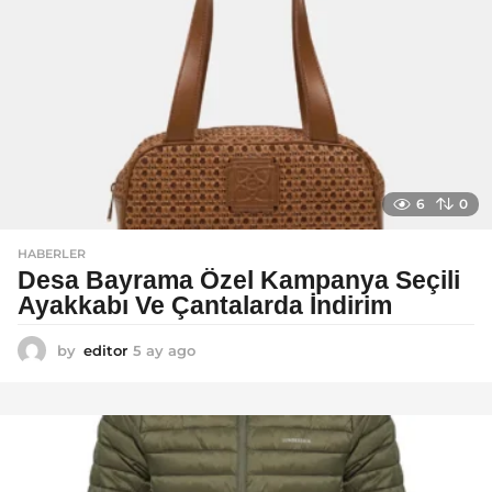
g
o
6
0
HABERLER
Desa Bayrama Özel Kampanya Seçili
Ayakkabı Ve Çantalarda İndirim
by
editor
5 ay ago
5
a
y
a
g
o