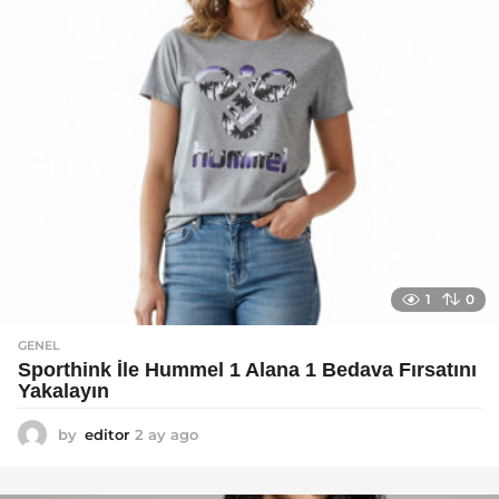
1
0
GENEL
Sporthink İle Hummel 1 Alana 1 Bedava Fırsatını
Yakalayın
by
editor
2 ay ago
2
a
y
a