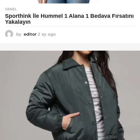
GENEL
Sporthink İle Hummel 1 Alana 1 Bedava Fırsatını
Yakalayın
by
editor
2 ay ago
2
a
y
a
g
o