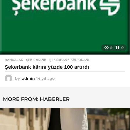
5
0
BANKALAR
ŞEKERBANK
,
ŞEKERBANK KÂR ORANI
Şekerbank kârını yüzde 100 artırdı
by
admin
14 yıl ago
1
4
y
ı
MORE FROM:
HABERLER
l
a
g
o