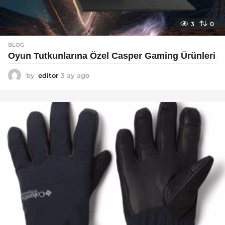
3
0
BLOG
Oyun Tutkunlarına Özel Casper Gaming Ürünleri
by
editor
3 ay ago
3
a
y
a
g
o