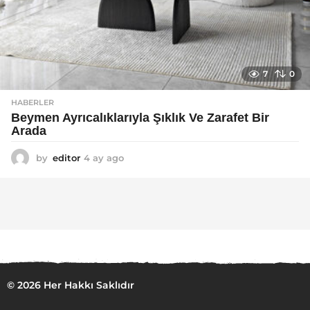
7
0
HABERLER
Beymen Ayrıcalıklarıyla Şıklık Ve Zarafet Bir
Arada
by
editor
4 ay ago
4
a
y
a
g
o
© 2026 Her Hakkı Saklıdır