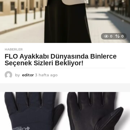
0
0
HABERLER
FLO Ayakkabı Dünyasında Binlerce
Seçenek Sizleri Bekliyor!
by
editor
3 hafta ago
2
a
y
a
g
o