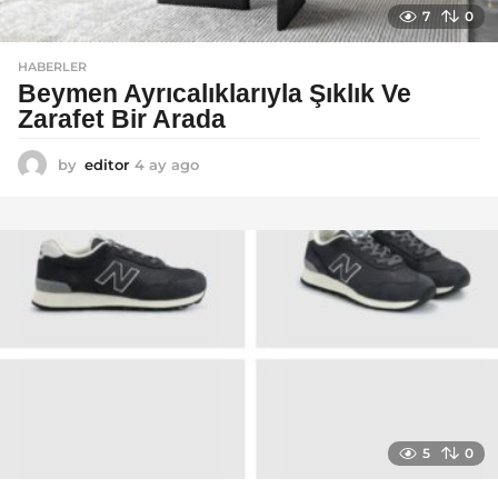
7
0
HABERLER
Beymen Ayrıcalıklarıyla Şıklık Ve
Zarafet Bir Arada
by
editor
4 ay ago
4
a
y
a
g
o
5
0