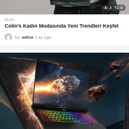
3
0
BLOG
Colin’s Kadın Modasında Yeni Trendleri Keşfet
by
editor
2 ay ago
3
a
y
a
g
o