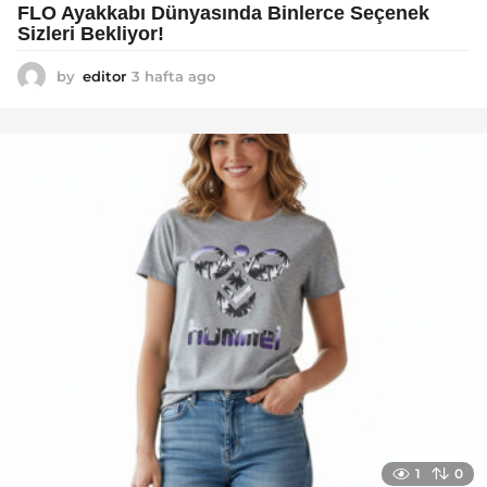
FLO Ayakkabı Dünyasında Binlerce Seçenek
Sizleri Bekliyor!
by
editor
3 hafta ago
2
a
y
a
g
o
1
0