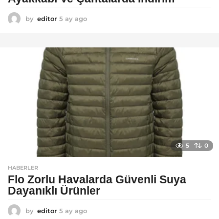
by
editor
5 ay ago
5
a
y
a
g
o
5
0
HABERLER
Flo Zorlu Havalarda Güvenli Suya
Dayanıklı Ürünler
by
editor
5 ay ago
6