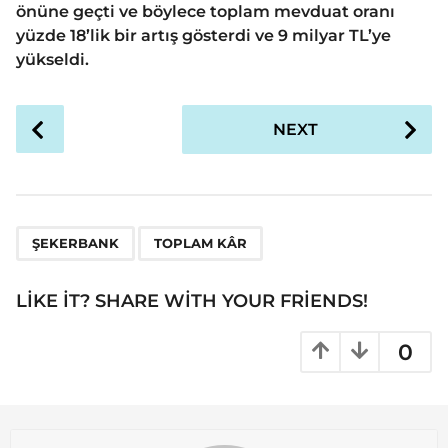
önüne geçti ve böylece toplam mevduat oranı
yüzde 18’lik bir artış gösterdi ve 9 milyar TL’ye
yükseldi.
P
NEXT
o
s
t
P
,
a
ŞEKERBANK
TOPLAM KÂR
g
i
LIKE IT? SHARE WITH YOUR FRIENDS!
n
a
0
t
i
o