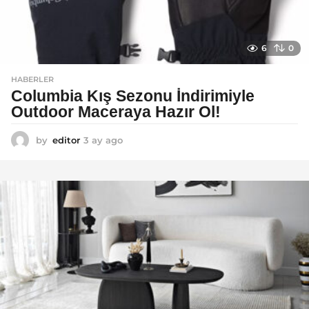
6
0
HABERLER
Columbia Kış Sezonu İndirimiyle
Outdoor Maceraya Hazır Ol!
by
editor
3 ay ago
4
a
y
a
g
o