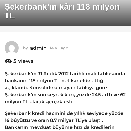
4
Şekerbank’ın kârı 118 milyon
y
TL
ı
l
a
g
o
admin
by
14 yıl ago
1
1
4
y
5
views
4
ı
y
l
Şekerbank’ın 31 Aralık 2012 tarihli mali tablosunda
ı
a
bankanın 118 milyon TL net kar elde ettiği
g
l
o
açıklandı. Konsolide olmayan tabloya göre
a
Şekerbank’ın son çeyrek karı, yüzde 245 arttı ve 62
g
milyon TL olarak gerçekleşti.
o
Şekerbank kredi hacmini de yıllık seviyede yüzde
16 büyüttü ve oran 8.7 milyar TL’ye ulaştı.
Bankanın mevduat büyüme hızı da kredilerin