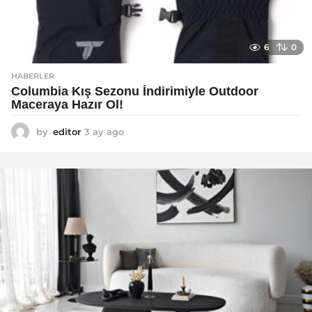
6
0
HABERLER
Columbia Kış Sezonu İndirimiyle Outdoor
Maceraya Hazır Ol!
by
editor
3 ay ago
4
a
y
a
g
o