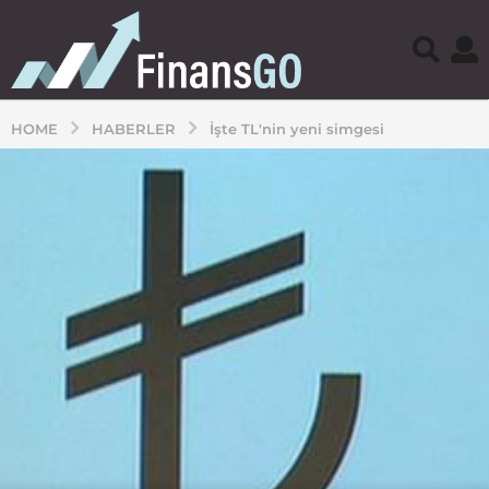
HOME
HABERLER
İşte TL'nin yeni simgesi