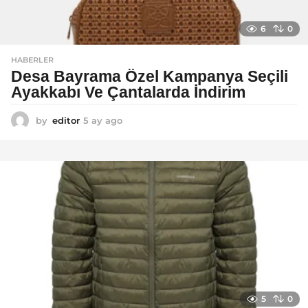
6
0
HABERLER
Desa Bayrama Özel Kampanya Seçili
Ayakkabı Ve Çantalarda İndirim
by
editor
5 ay ago
5
a
y
a
g
o
5
0