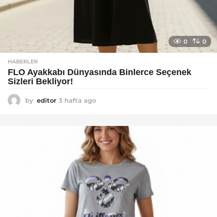
0
0
HABERLER
FLO Ayakkabı Dünyasında Binlerce Seçenek
Sizleri Bekliyor!
by
editor
3 hafta ago
2
a
y
a
g
o