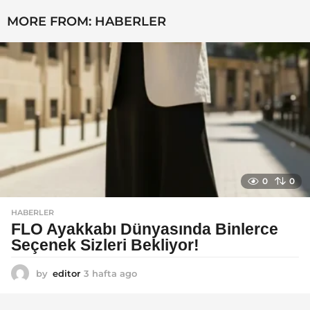
MORE FROM:
HABERLER
0
0
HABERLER
FLO Ayakkabı Dünyasında Binlerce
Seçenek Sizleri Bekliyor!
by
editor
3 hafta ago
2
a
y