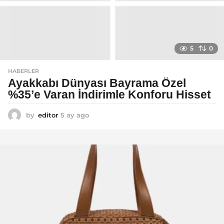
5
0
HABERLER
Ayakkabı Dünyası Bayrama Özel
%35’e Varan İndirimle Konforu Hisset
by
editor
5 ay ago
5
a
y
a
g
o