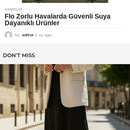
HABERLER
Flo Zorlu Havalarda Güvenli Suya
Dayanıklı Ürünler
by
editor
5 ay ago
6
a
y
a
DON'T MISS
g
o