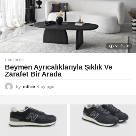
7
0
HABERLER
Beymen Ayrıcalıklarıyla Şıklık Ve
Zarafet Bir Arada
by
editor
4 ay ago
4
a
y
a
g
o