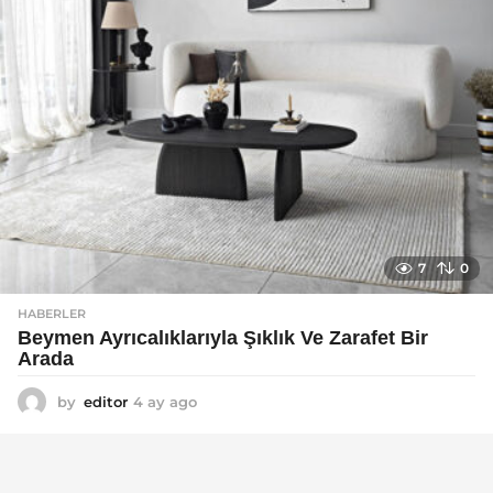
7
0
HABERLER
Beymen Ayrıcalıklarıyla Şıklık Ve Zarafet Bir
Arada
by
editor
4 ay ago
4
a
y
a
g