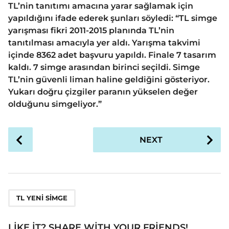
TL’nin tanıtımı amacına yarar sağlamak için
yapıldığını ifade ederek şunları söyledi: “TL simge
yarışması fikri 2011-2015 planında TL’nin
tanıtılması amacıyla yer aldı. Yarışma takvimi
içinde 8362 adet başvuru yapıldı. Finale 7 tasarım
kaldı. 7 simge arasından birinci seçildi. Simge
TL’nin güvenli liman haline geldiğini gösteriyor.
Yukarı doğru çizgiler paranın yükselen değer
olduğunu simgeliyor.”
P
NEXT
o
s
t
P
a
TL YENI SIMGE
g
i
LIKE IT? SHARE WITH YOUR FRIENDS!