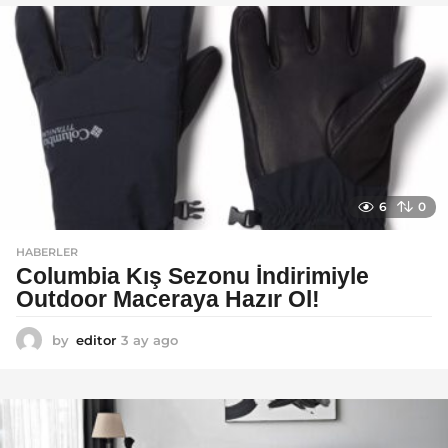
a
g
o
6
0
HABERLER
Columbia Kış Sezonu İndirimiyle
Outdoor Maceraya Hazır Ol!
by
editor
3 ay ago
4
a
y
a
g
o