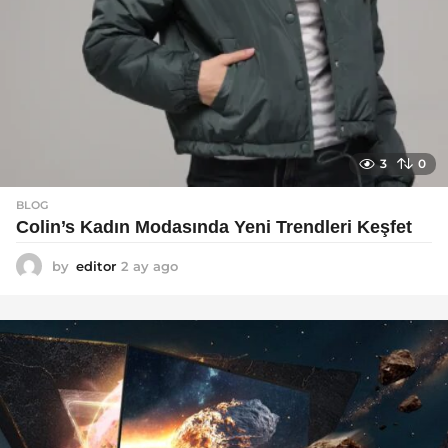
3
0
BLOG
Colin’s Kadın Modasında Yeni Trendleri Keşfet
by
editor
2 ay ago
3
a
y
a
g
o