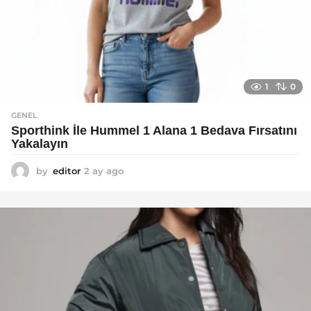
1
0
GENEL
Sporthink İle Hummel 1 Alana 1 Bedava Fırsatını
Yakalayın
by
editor
2 ay ago
2
a
y
a
g
o