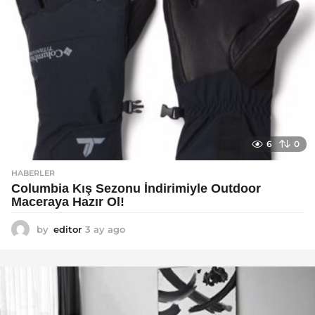
6
0
HABERLER
Columbia Kış Sezonu İndirimiyle Outdoor
Maceraya Hazır Ol!
by
editor
3 ay ago
4
a
y
a
g
o