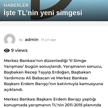
HABERLER
1
4
İşte TL’nin yeni simgesi
y
ı
l
a
admin
by
14 yıl ago
1
g
4
o
y
9
views
1
ı
4
l
Merkez Bankası’nın düzenlediği ‘tl Simge
a
y
Yarışması’ bugün sonuçlandı. Yarışmanın sonucu,
g
ı
o
Başbakan Recep Tayyip Erdoğan, Başbakan
l
Yardımcısı Ali Babacan ve Merkez Bankası
a
Başkanı Erdem Barışçı’nın katılımıyla kamuoyuna
g
açıklandı.
o
Merkez Bankası Başkanı Erdem Barışçı yaptığı
konuşmada yarışmanın TL’nin 2011-2015 planında