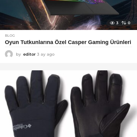
3
0
BLOG
Oyun Tutkunlarına Özel Casper Gaming Ürünleri
by
editor
3 ay ago
3
a
y
a
g
o