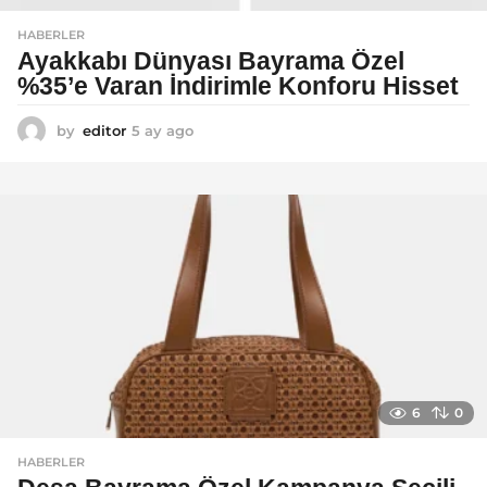
HABERLER
Ayakkabı Dünyası Bayrama Özel
%35’e Varan İndirimle Konforu Hisset
by
editor
5 ay ago
5
a
y
a
g
o
6
0
HABERLER