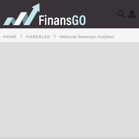
HOME
HABERLER
Memura ikramiye müjdesi