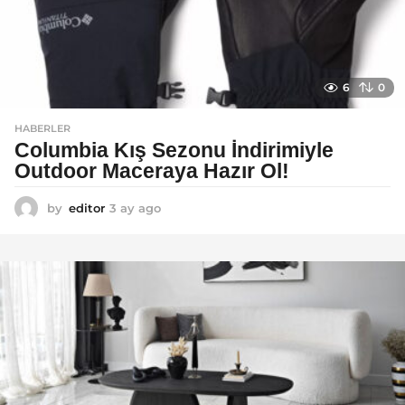
6
0
HABERLER
Columbia Kış Sezonu İndirimiyle
Outdoor Maceraya Hazır Ol!
by
editor
3 ay ago
4
a
y
a
g
o