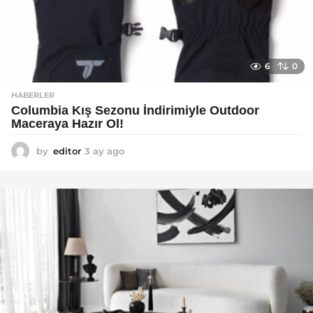
6
0
HABERLER
Columbia Kış Sezonu İndirimiyle Outdoor
Maceraya Hazır Ol!
by
editor
3 ay ago
4
a
y
a
g
o