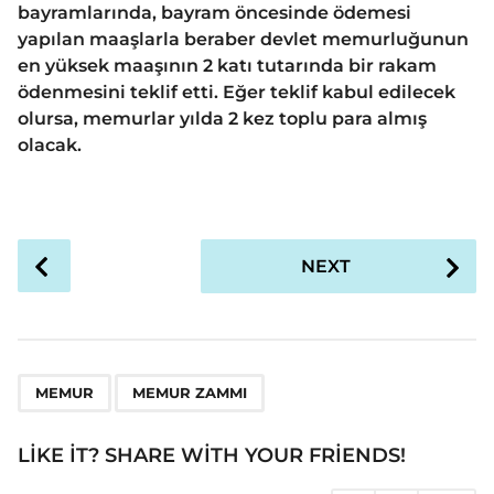
bayramlarında, bayram öncesinde ödemesi
yapılan maaşlarla beraber devlet memurluğunun
en yüksek maaşının 2 katı tutarında bir rakam
ödenmesini teklif etti. Eğer teklif kabul edilecek
olursa, memurlar yılda 2 kez toplu para almış
olacak.
P
NEXT
o
s
t
P
,
a
MEMUR
MEMUR ZAMMI
g
i
LIKE IT? SHARE WITH YOUR FRIENDS!
n