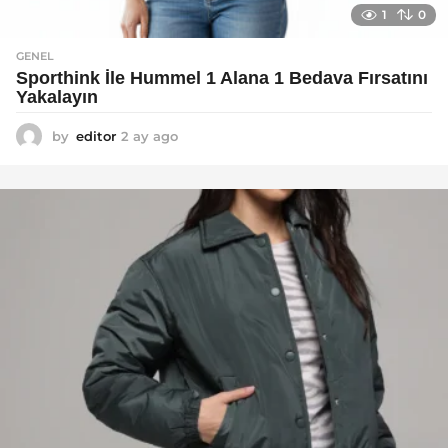
1
0
GENEL
Sporthink İle Hummel 1 Alana 1 Bedava Fırsatını
Yakalayın
by
editor
2 ay ago
2
a
y
a
g
o