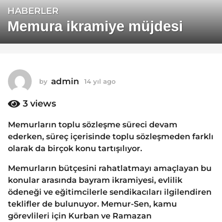
HABERLER
1
4
Memura ikramiye müjdesi
y
ı
l
a
admin
by
14 yıl ago
1
g
4
o
y
3
views
1
ı
4
l
Memurların toplu sözleşme süreci devam
a
y
ederken, süreç içerisinde toplu sözleşmeden farklı
g
ı
o
olarak da birçok konu tartışılıyor.
l
a
Memurların bütçesini rahatlatmayı amaçlayan bu
g
konular arasında bayram ikramiyesi, evlilik
o
ödeneği ve eğitimcilerle sendikacıları ilgilendiren
teklifler de bulunuyor. Memur-Sen, kamu
görevlileri için Kurban ve Ramazan