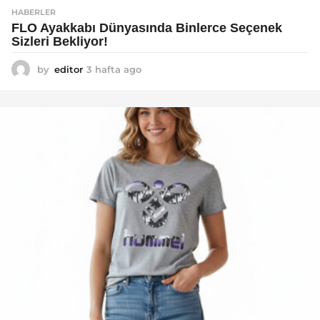
HABERLER
FLO Ayakkabı Dünyasında Binlerce Seçenek
Sizleri Bekliyor!
by
editor
3 hafta ago
2
a
y
a
g
o