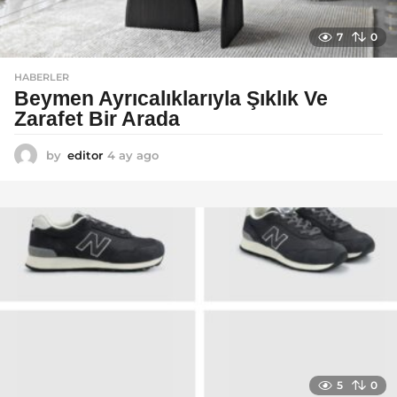
7
0
HABERLER
Beymen Ayrıcalıklarıyla Şıklık Ve
Zarafet Bir Arada
by
editor
4 ay ago
4
a
y
a
g
o
5
0