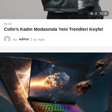
3
0
BLOG
Colin’s Kadın Modasında Yeni Trendleri Keşfet
by
editor
2 ay ago
3
a
y
a
g
o