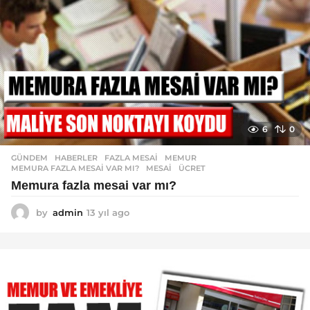
o
6
0
GÜNDEM
,
HABERLER
FAZLA MESAI
,
MEMUR
,
MEMURA FAZLA MESAI VAR MI?
,
MESAI
,
ÜCRET
Memura fazla mesai var mı?
by
admin
13 yıl ago
1
3
y
ı
l
a
g
o