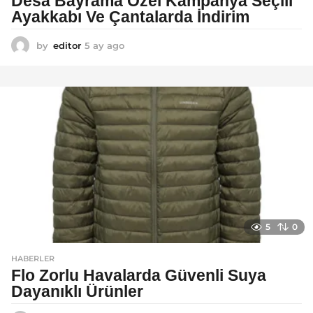
Desa Bayrama Özel Kampanya Seçili
Ayakkabı Ve Çantalarda İndirim
by
editor
5 ay ago
5
a
y
a
g
o
5
0
HABERLER
Flo Zorlu Havalarda Güvenli Suya
Dayanıklı Ürünler