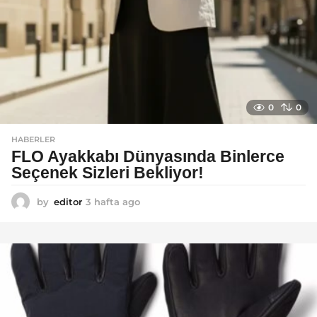
0
0
HABERLER
FLO Ayakkabı Dünyasında Binlerce
Seçenek Sizleri Bekliyor!
by
editor
3 hafta ago
2
a
y
a
g
o