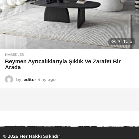
7
0
HABERLER
Beymen Ayrıcalıklarıyla Şıklık Ve Zarafet Bir
Arada
by
editor
4 ay ago
4
a
y
a
g
o
© 2026 Her Hakkı Saklıdır