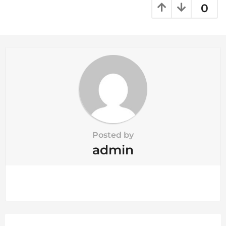
a
0
t
i
o
n
Posted by
admin