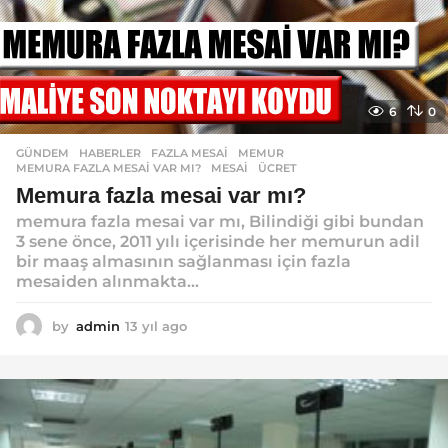
6
0
GÜNDEM
,
HABERLER
FAZLA MESAI
,
MEMUR
,
MEMURA FAZLA MESAI VAR MI?
,
MESAI
,
ÜCRET
Memura fazla mesai var mı?
memura fazla mesai var mı, Bilindiği gibi bundan
3 sene önce, 2011 yılı içerisinde her memurun adil
bir maaş almasının sağlanması için fazla
mesaiden alınmakta...
by
admin
13 yıl ago
1
3
y
ı
l
a
g