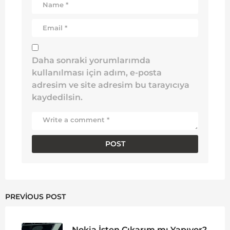
Daha sonraki yorumlarımda
kullanılması için adım, e-posta
adresim ve site adresim bu tarayıcıya
kaydedilsin.
PREVIOUS POST
Nokia İşten Çıkarım mı Yapıyor?