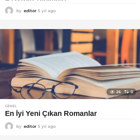
by
editor
5 yıl ago
5
y
ı
l
a
g
o
26
0
GENEL
En İyi Yeni Çıkan Romanlar
by
editor
5 yıl ago
5
y
ı