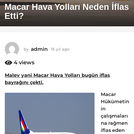
5
Macar Hava Yolları Neden İflas
y
Etti?
ı
l
a
g
o
admin
by
15 yıl ago
1
1
5
y
4
views
5
ı
y
l
Malev yani Macar Hava Yolları bugün iflas
ı
a
bayrağını çekti.
g
l
o
a
Macar
g
Hükümetin
o
in
çalışmaları
na rağmen
iflas eden