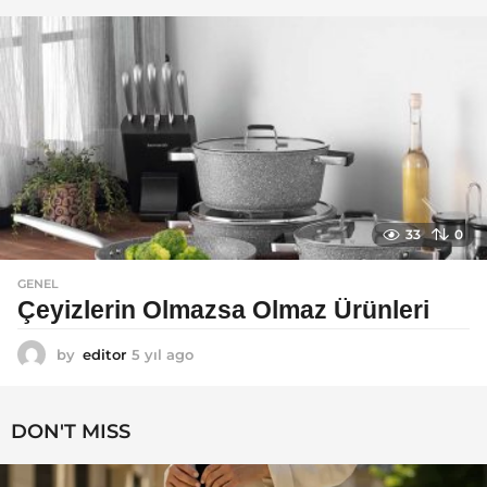
l
a
g
o
33
0
GENEL
Çeyizlerin Olmazsa Olmaz Ürünleri
by
editor
5 yıl ago
5
y
ı
l
DON'T MISS
a
g
o