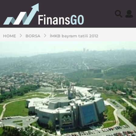
HOME
BORSA
İMKB bayram tatili 2012