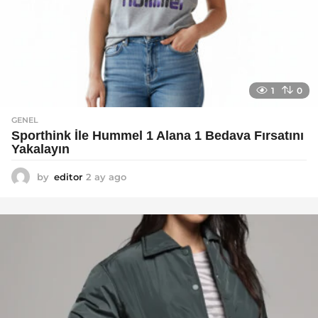
1
0
GENEL
Sporthink İle Hummel 1 Alana 1 Bedava Fırsatını
Yakalayın
by
editor
2 ay ago
2
a
y
a
g
o