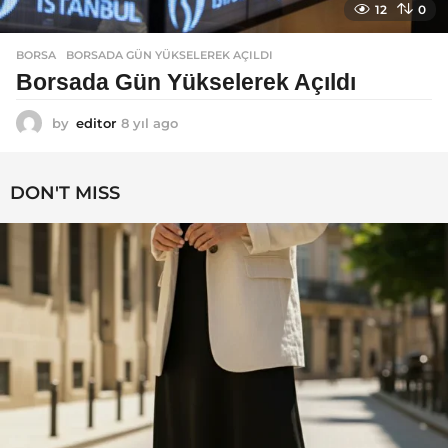
12
0
BORSA
BORSADA GÜN YÜKSELEREK AÇILDI
Borsada Gün Yükselerek Açıldı
by
editor
8 yıl ago
8
y
ı
l
DON'T MISS
a
g
o