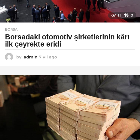
11
0
BORSA
Borsadaki otomotiv şirketlerinin kârı
ilk çeyrekte eridi
by
admin
7 yıl ago
7
y
ı
l
a
g
o