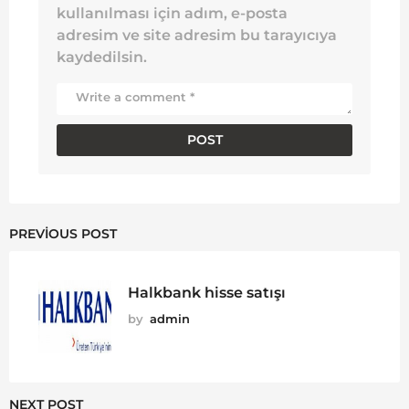
kullanılması için adım, e-posta
adresim ve site adresim bu tarayıcıya
kaydedilsin.
PREVIOUS POST
Halkbank hisse satışı
by
admin
NEXT POST