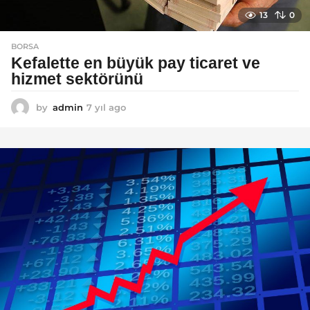
13
0
BORSA
Kefalette en büyük pay ticaret ve
hizmet sektörünü
by
admin
7 yıl ago
7
y
ı
l
a
g
o