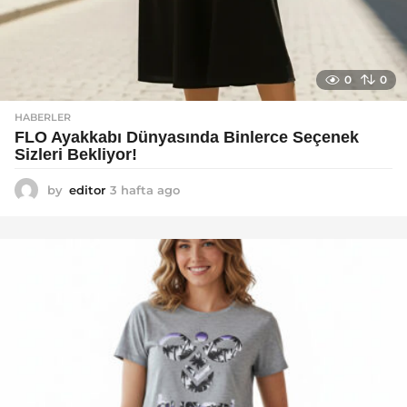
0
0
HABERLER
FLO Ayakkabı Dünyasında Binlerce Seçenek
Sizleri Bekliyor!
by
editor
3 hafta ago
2
a
y
a
g
o