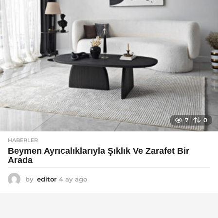
7
0
HABERLER
Beymen Ayrıcalıklarıyla Şıklık Ve Zarafet Bir
Arada
by
editor
4 ay ago
4
a
y
a
g