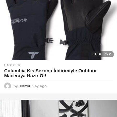
6
0
HABERLER
Columbia Kış Sezonu İndirimiyle Outdoor
Maceraya Hazır Ol!
by
editor
3 ay ago
4
a
y
a
g
o