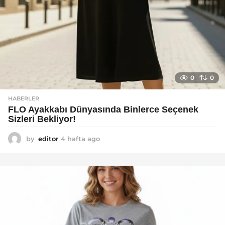
0
0
HABERLER
FLO Ayakkabı Dünyasında Binlerce Seçenek
Sizleri Bekliyor!
by
editor
4 hafta ago
2
a
y
a
g
o