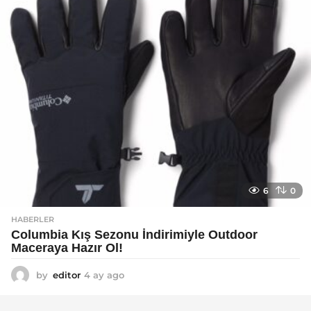
o
6
0
HABERLER
Columbia Kış Sezonu İndirimiyle Outdoor
Maceraya Hazır Ol!
by
editor
4 ay ago
4
a
y