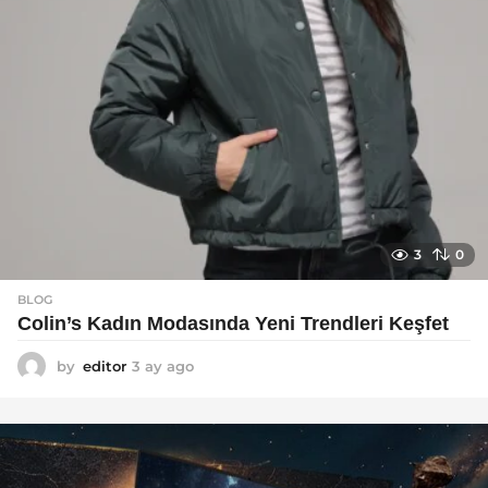
3
0
BLOG
Colin’s Kadın Modasında Yeni Trendleri Keşfet
by
editor
3 ay ago
3
a
y
a
g
o