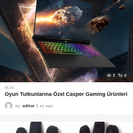
3
0
BLOG
Oyun Tutkunlarına Özel Casper Gaming Ürünleri
by
editor
3 ay ago
3
a
y
a
g