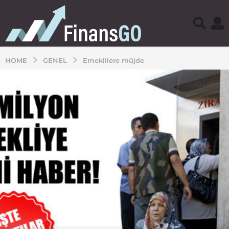
HOME
GENEL
Emeklilere müjde