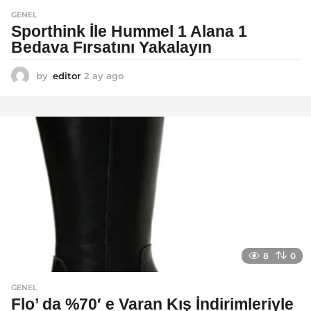
GENEL
Sporthink İle Hummel 1 Alana 1
Bedava Fırsatını Yakalayın
by
editor
2 ay ago
2
a
y
a
g
o
8
0
GENEL
Flo’ da %70′ e Varan Kış İndirimleriyle