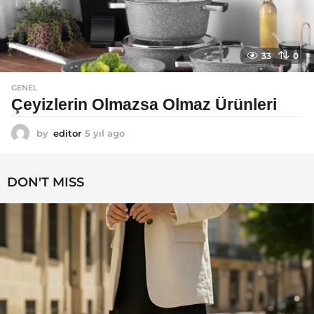
33
0
GENEL
Çeyizlerin Olmazsa Olmaz Ürünleri
by
editor
5 yıl ago
5
y
ı
l
DON'T MISS
a
g
o