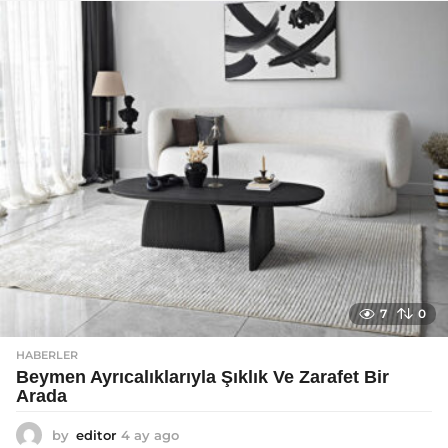
a
g
o
7
0
HABERLER
Beymen Ayrıcalıklarıyla Şıklık Ve Zarafet Bir
Arada
by
editor
4 ay ago
4