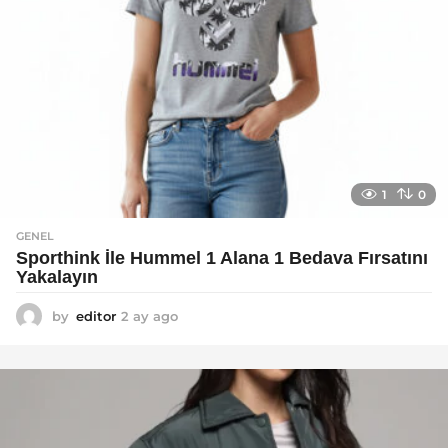
1
0
GENEL
Sporthink İle Hummel 1 Alana 1 Bedava Fırsatını
Yakalayın
by
editor
2 ay ago
2
a
y
a
g
o