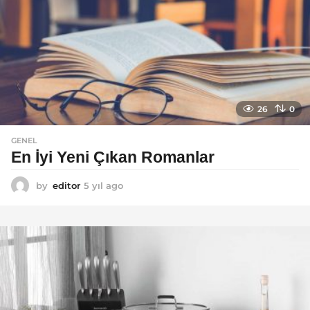
o
26
0
GENEL
En İyi Yeni Çıkan Romanlar
by
editor
5 yıl ago
5
y
ı
l
a
g
o