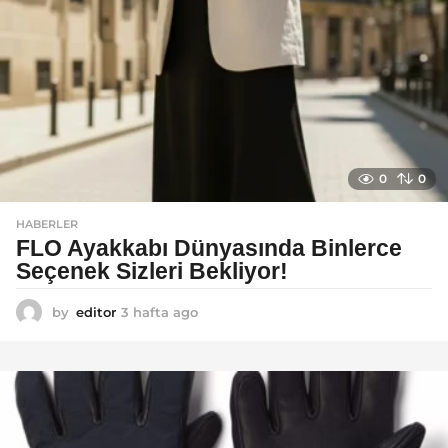
o
0
0
HABERLER
FLO Ayakkabı Dünyasında Binlerce
Seçenek Sizleri Bekliyor!
by
editor
3 hafta ago
2
a
y
a
g
o