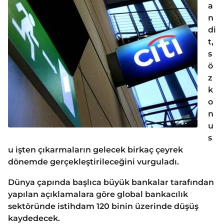
a
n
di
t,
s
ö
z
k
o
n
u
s
u işten çıkarmaların gelecek birkaç çeyrek
dönemde gerçekleştirileceğini vurguladı.
Dünya çapında başlıca büyük bankalar tarafından
yapılan açıklamalara göre global bankacılık
sektöründe istihdam 120 binin üzerinde düşüş
kaydedecek.