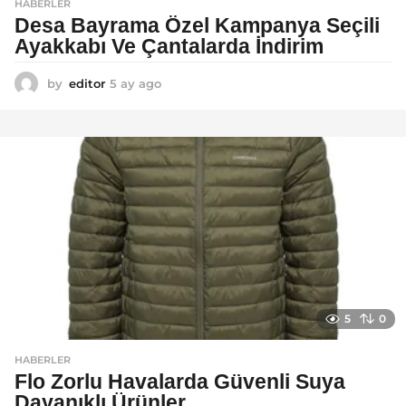
HABERLER
Desa Bayrama Özel Kampanya Seçili
Ayakkabı Ve Çantalarda İndirim
by
editor
5 ay ago
5
a
y
a
g
o
5
0
HABERLER
Flo Zorlu Havalarda Güvenli Suya
Dayanıklı Ürünler