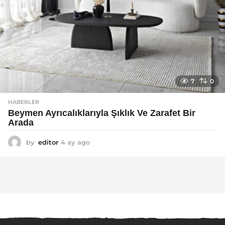
7
0
HABERLER
Beymen Ayrıcalıklarıyla Şıklık Ve Zarafet Bir
Arada
by
editor
4 ay ago
4
a
y
a
g
o