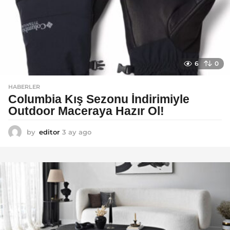
6
0
HABERLER
Columbia Kış Sezonu İndirimiyle
Outdoor Maceraya Hazır Ol!
by
editor
3 ay ago
4
a
y
a
g
o