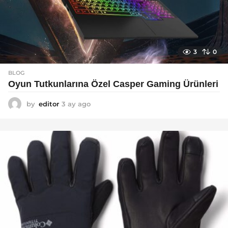
3
0
BLOG
Oyun Tutkunlarına Özel Casper Gaming Ürünleri
by
editor
3 ay ago
3
a
y
a
g
o