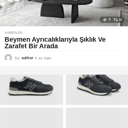
7
0
HABERLER
Beymen Ayrıcalıklarıyla Şıklık Ve
Zarafet Bir Arada
by
editor
4 ay ago
4
a
y
a
g
o