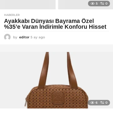
5
0
HABERLER
Ayakkabı Dünyası Bayrama Özel
%35’e Varan İndirimle Konforu Hisset
by
editor
5 ay ago
5
a
y
a
g
o
6
0