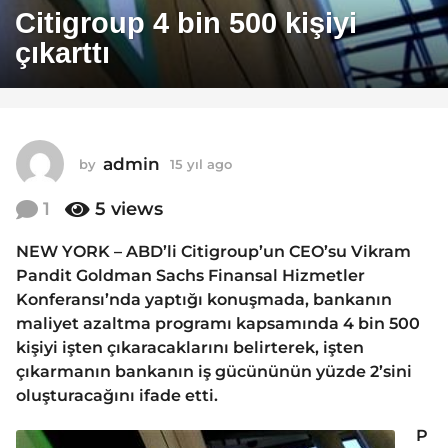
5
Citigroup 4 bin 500 kişiyi
y
çıkarttı
ı
l
a
g
o
admin
by
15 yıl ago
1
1
5
y
1
5
views
5
ı
y
l
NEW YORK – ABD’li Citigroup’un CEO’su Vikram
ı
a
Pandit Goldman Sachs Finansal Hizmetler
g
l
o
Konferansı’nda yaptığı konuşmada, bankanın
a
maliyet azaltma programı kapsamında 4 bin 500
g
kişiyi işten çıkaracaklarını belirterek, işten
o
çıkarmanın bankanın iş gücününün yüzde 2’sini
oluşturacağını ifade etti.
P