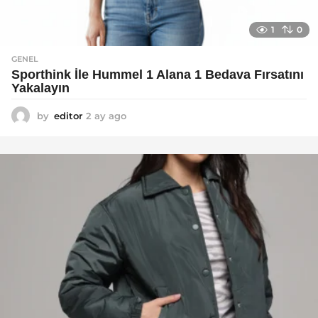
1
0
GENEL
Sporthink İle Hummel 1 Alana 1 Bedava Fırsatını
Yakalayın
by
editor
2 ay ago
2
a
y
a
g
o