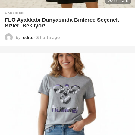
0
0
HABERLER
FLO Ayakkabı Dünyasında Binlerce Seçenek
Sizleri Bekliyor!
by
editor
3 hafta ago
2
a
y
a
g
o