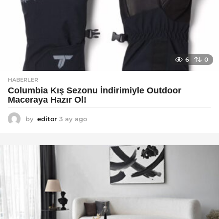
6
0
HABERLER
Columbia Kış Sezonu İndirimiyle Outdoor
Maceraya Hazır Ol!
by
editor
3 ay ago
4
a
y
a
g
o