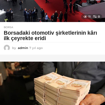
11
0
BORSA
Borsadaki otomotiv şirketlerinin kârı
ilk çeyrekte eridi
by
admin
7 yıl ago
7
y
ı
l
a
g
o