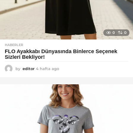
0
0
HABERLER
FLO Ayakkabı Dünyasında Binlerce Seçenek
Sizleri Bekliyor!
by
editor
4 hafta ago
2
a
y
a
g
o