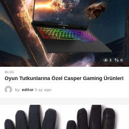
3
0
BLOG
Oyun Tutkunlarına Özel Casper Gaming Ürünleri
by
editor
3 ay ago
3
a
y
a
g
o