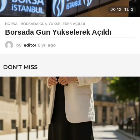
12
0
BORSA
BORSADA GÜN YÜKSELEREK AÇILDI
Borsada Gün Yükselerek Açıldı
by
editor
8 yıl ago
8
y
ı
l
DON'T MISS
a
g
o