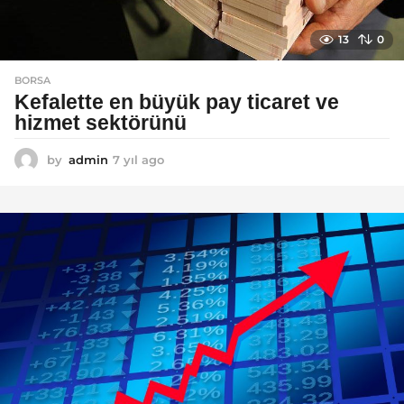
13
0
BORSA
Kefalette en büyük pay ticaret ve
hizmet sektörünü
by
admin
7 yıl ago
7
y
ı
l
a
g
o