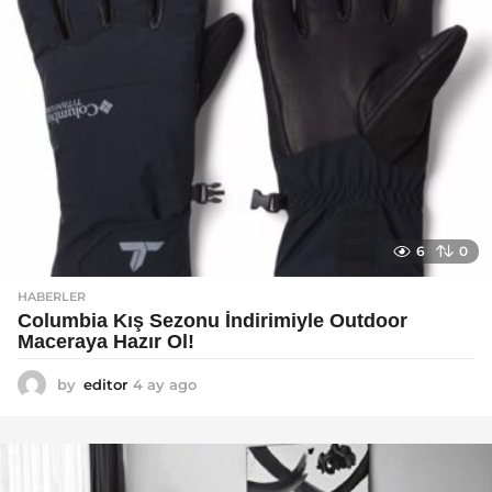
6
0
HABERLER
Columbia Kış Sezonu İndirimiyle Outdoor
Maceraya Hazır Ol!
by
editor
4 ay ago
4
a
y
a
g
o