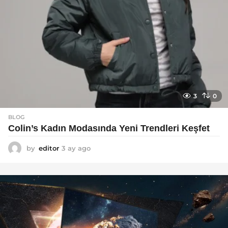
3
0
BLOG
Colin’s Kadın Modasında Yeni Trendleri Keşfet
by
editor
3 ay ago
3
a
y
a
g
o