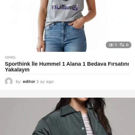
1
0
GENEL
Sporthink İle Hummel 1 Alana 1 Bedava Fırsatını
Yakalayın
by
editor
2 ay ago
2
a
y
a
g
o