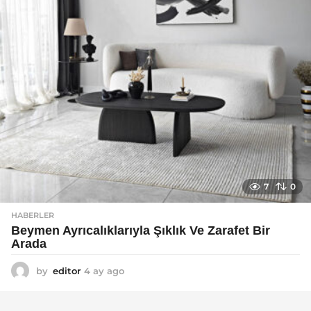
7
0
HABERLER
Beymen Ayrıcalıklarıyla Şıklık Ve Zarafet Bir
Arada
by
editor
4 ay ago
4
a
y
a