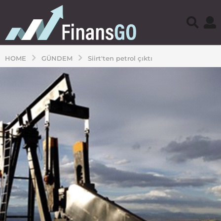
HOME
GÜNDEM
Siirt'ten petrol çıktı