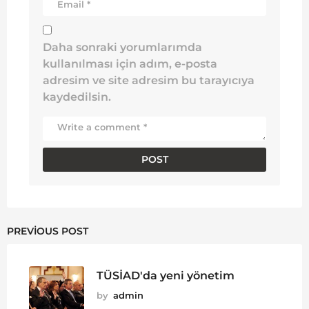
Daha sonraki yorumlarımda
kullanılması için adım, e-posta
adresim ve site adresim bu tarayıcıya
kaydedilsin.
PREVIOUS POST
TÜSİAD'da yeni yönetim
by
admin