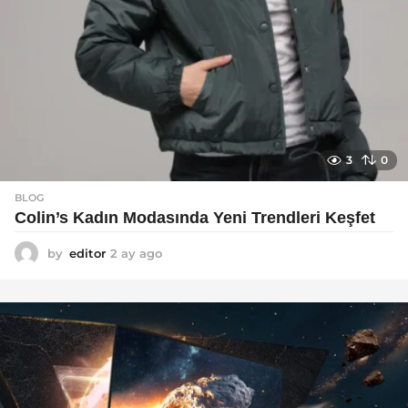
3
0
BLOG
Colin’s Kadın Modasında Yeni Trendleri Keşfet
by
editor
2 ay ago
3
a
y
a
g
o