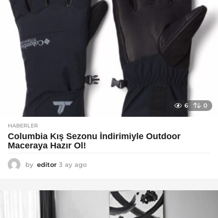
6
0
HABERLER
Columbia Kış Sezonu İndirimiyle Outdoor
Maceraya Hazır Ol!
by
editor
3 ay ago
4
a
y
a
g
o