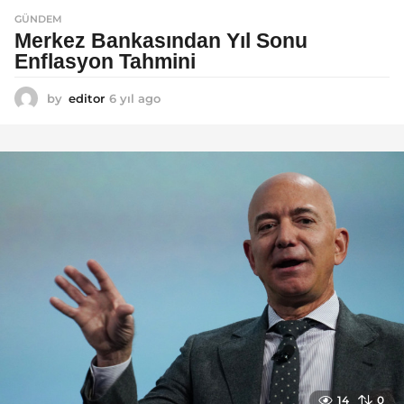
GÜNDEM
Merkez Bankasından Yıl Sonu
Enflasyon Tahmini
by
editor
6 yıl ago
6
y
ı
l
a
g
o
14
0