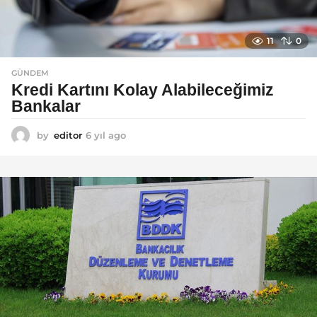
11
0
GÜNDEM
Kredi Kartını Kolay Alabileceğimiz
Bankalar
by
editor
6 yıl ago
6
y
ı
l
a
g
o