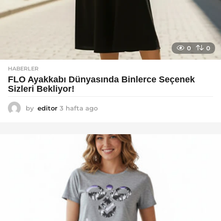
0
0
HABERLER
FLO Ayakkabı Dünyasında Binlerce Seçenek
Sizleri Bekliyor!
by
editor
3 hafta ago
2
a
y
a
g
o