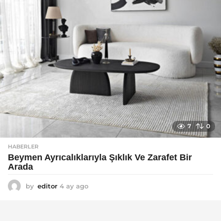
7
0
HABERLER
Beymen Ayrıcalıklarıyla Şıklık Ve Zarafet Bir
Arada
by
editor
4 ay ago
4
a
y
a