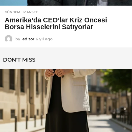
GÜNDEM
MANSET
Amerika’da CEO’lar Kriz Öncesi
Borsa Hisselerini Satıyorlar
by
editor
6 yıl ago
6
y
ı
l
DON'T MISS
a
g
o