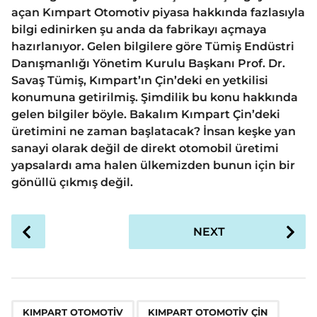
açan Kımpart Otomotiv piyasa hakkında fazlasıyla
bilgi edinirken şu anda da fabrikayı açmaya
hazırlanıyor. Gelen bilgilere göre Tümiş Endüstri
Danışmanlığı Yönetim Kurulu Başkanı Prof. Dr.
Savaş Tümiş, Kımpart’ın Çin’deki en yetkilisi
konumuna getirilmiş. Şimdilik bu konu hakkında
gelen bilgiler böyle. Bakalım Kımpart Çin’deki
üretimini ne zaman başlatacak? İnsan keşke yan
sanayi olarak değil de direkt otomobil üretimi
yapsalardı ama halen ülkemizden bunun için bir
gönüllü çıkmış değil.
P
NEXT
o
s
t
P
,
,
,
a
KIMPART OTOMOTIV
KIMPART OTOMOTIV ÇIN