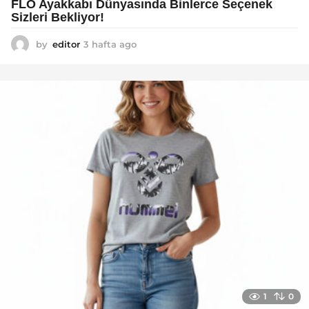
FLO Ayakkabı Dünyasında Binlerce Seçenek
Sizleri Bekliyor!
by
editor
3 hafta ago
2
a
y
a
g
o
1
0