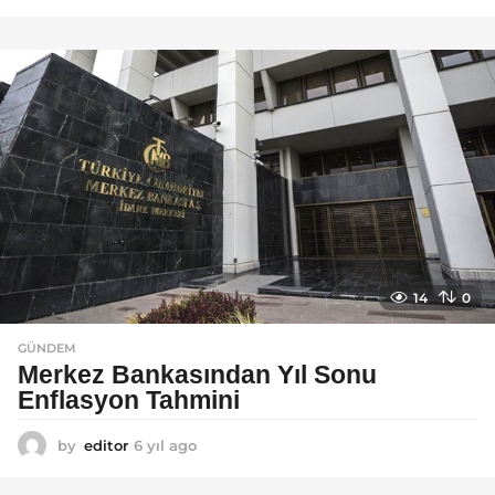
y
ı
l
a
g
o
14
0
GÜNDEM
Merkez Bankasından Yıl Sonu
Enflasyon Tahmini
by
editor
6 yıl ago
6
y
ı