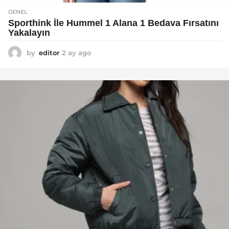
GENEL
Sporthink İle Hummel 1 Alana 1 Bedava Fırsatını
Yakalayın
by
editor
2 ay ago
2
a
y
a
g
o