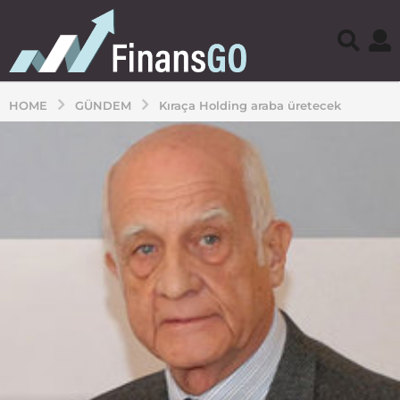
HOME
GÜNDEM
Kıraça Holding araba üretecek