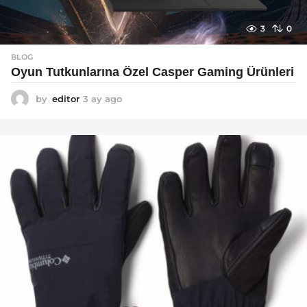
3
0
BLOG
Oyun Tutkunlarına Özel Casper Gaming Ürünleri
by
editor
3 ay ago
3
a
y
a
g
o