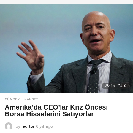
l
a
g
o
14
0
GÜNDEM
MANSET
Amerika’da CEO’lar Kriz Öncesi
Borsa Hisselerini Satıyorlar
by
editor
6 yıl ago
6
y