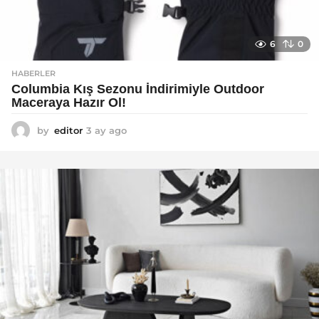
6
0
HABERLER
Columbia Kış Sezonu İndirimiyle Outdoor
Maceraya Hazır Ol!
by
editor
3 ay ago
4
a
y
a
g
o