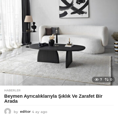
g
o
7
0
HABERLER
Beymen Ayrıcalıklarıyla Şıklık Ve Zarafet Bir
Arada
by
editor
4 ay ago
4
a