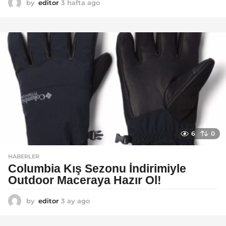
by
editor
3 hafta ago
2
a
y
a
g
o
6
0
HABERLER
Columbia Kış Sezonu İndirimiyle
Outdoor Maceraya Hazır Ol!
by
editor
3 ay ago
4
a
y