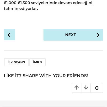
61.000-61.300 seviyelerinde devam edeceğini
tahmin ediyorlar.
P
NEXT
o
s
t
P
,
a
ILK SEANS
İMKB
g
i
LIKE IT? SHARE WITH YOUR FRIENDS!
n
a
0
t
i
o