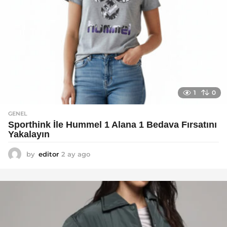
1
0
GENEL
Sporthink İle Hummel 1 Alana 1 Bedava Fırsatını
Yakalayın
by
editor
2 ay ago
2
a
y
a
g
o