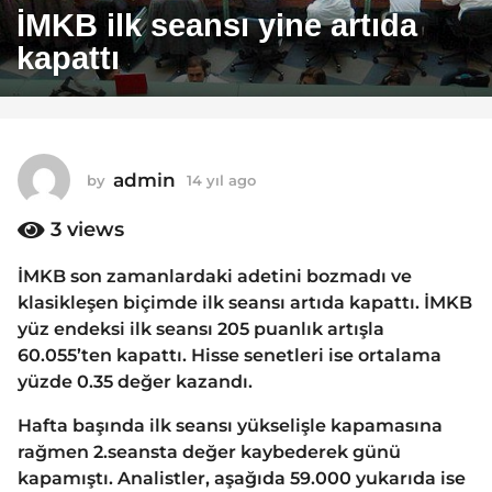
4
İMKB ilk seansı yine artıda
y
kapattı
ı
l
a
g
o
admin
by
14 yıl ago
1
1
4
y
3
views
4
ı
y
l
İMKB son zamanlardaki adetini bozmadı ve
ı
a
klasikleşen biçimde ilk seansı artıda kapattı. İMKB
g
l
o
yüz endeksi ilk seansı 205 puanlık artışla
a
60.055’ten kapattı. Hisse senetleri ise ortalama
g
yüzde 0.35 değer kazandı.
o
Hafta başında ilk seansı yükselişle kapamasına
rağmen 2.seansta değer kaybederek günü
kapamıştı. Analistler, aşağıda 59.000 yukarıda ise