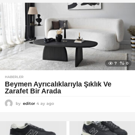
a
g
o
7
0
HABERLER
Beymen Ayrıcalıklarıyla Şıklık Ve
Zarafet Bir Arada
by
editor
4 ay ago
4
a
y
a
g
o