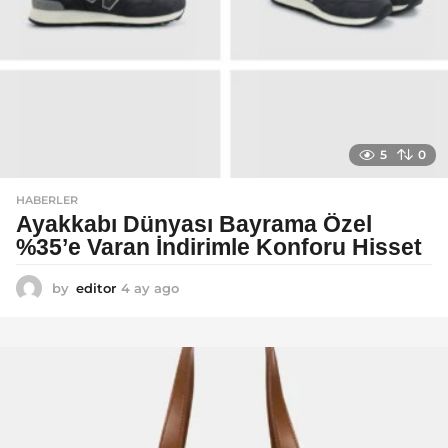
5
0
HABERLER
Ayakkabı Dünyası Bayrama Özel
%35’e Varan İndirimle Konforu Hisset
by
editor
4 ay ago
5
a
y
a
g
o