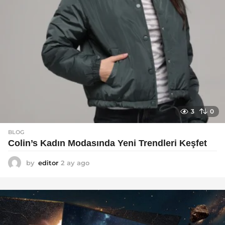
3
0
BLOG
Colin’s Kadın Modasında Yeni Trendleri Keşfet
by
editor
2 ay ago
3
a
y
a
g
o