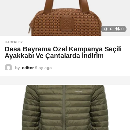
6
0
HABERLER
Desa Bayrama Özel Kampanya Seçili
Ayakkabı Ve Çantalarda İndirim
by
editor
5 ay ago
5
a
y
a
g
o