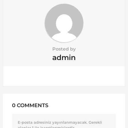
n
Posted by
admin
0 COMMENTS
E-posta adresiniz yayınlanmayacak.
Gerekli
alanlar
*
ile işaretlenmişlerdir