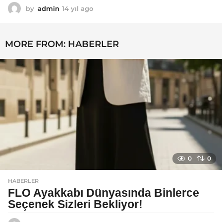
by
admin
14 yıl ago
1
4
y
ı
MORE FROM:
HABERLER
l
a
g
o
0
0
HABERLER
FLO Ayakkabı Dünyasında Binlerce
Seçenek Sizleri Bekliyor!