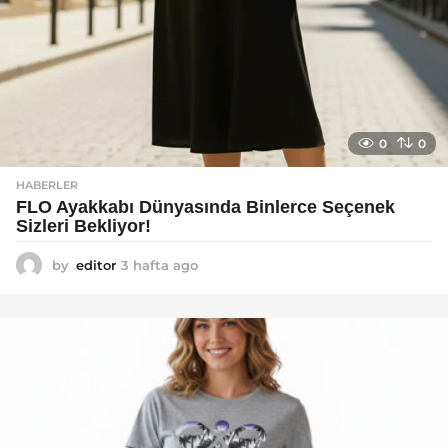
0
0
HABERLER
FLO Ayakkabı Dünyasında Binlerce Seçenek
Sizleri Bekliyor!
by
editor
3 hafta ago
2
a
y
a
g
o