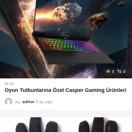
3
0
BLOG
Oyun Tutkunlarına Özel Casper Gaming Ürünleri
by
editor
3 ay ago
3
a
y
a
g
o