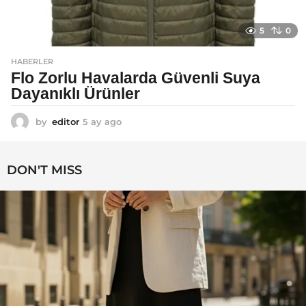
5
0
HABERLER
Flo Zorlu Havalarda Güvenli Suya
Dayanıklı Ürünler
by
editor
5 ay ago
6
a
y
a
DON'T MISS
g
o