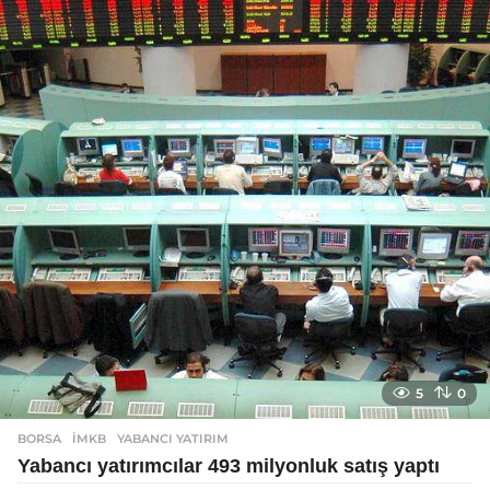
o
5
0
BORSA
İMKB
,
YABANCI YATIRIM
Yabancı yatırımcılar 493 milyonluk satış yaptı