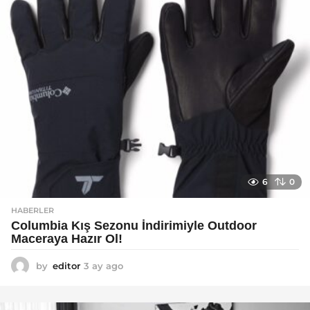
6
0
HABERLER
Columbia Kış Sezonu İndirimiyle Outdoor
Maceraya Hazır Ol!
by
editor
3 ay ago
4
a
y
a