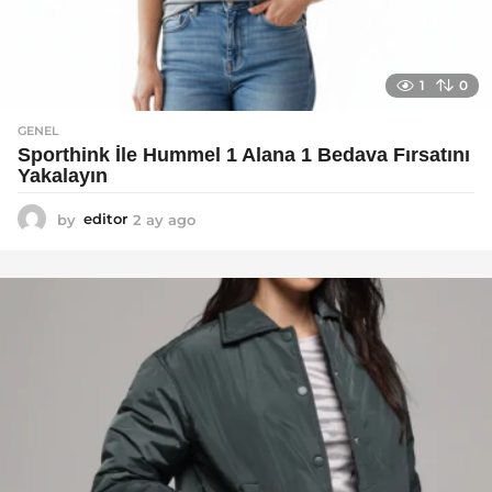
1
0
GENEL
Sporthink İle Hummel 1 Alana 1 Bedava Fırsatını
Yakalayın
by
editor
2 ay ago
2
a
y
a
g
o