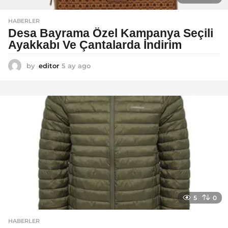
HABERLER
Desa Bayrama Özel Kampanya Seçili
Ayakkabı Ve Çantalarda İndirim
by
editor
5 ay ago
5
a
y
a
g
o
5
0
HABERLER