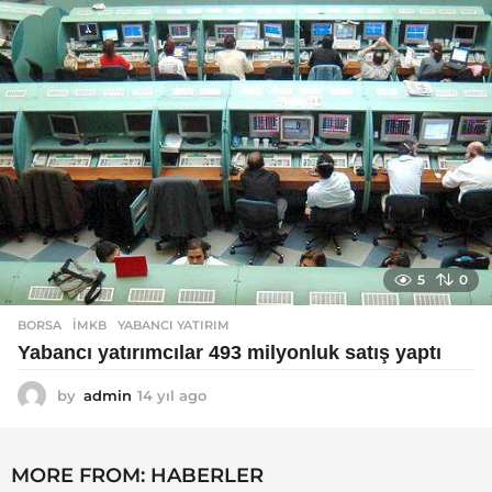
5
0
BORSA
İMKB
,
YABANCI YATIRIM
Yabancı yatırımcılar 493 milyonluk satış yaptı
by
admin
14 yıl ago
1
4
y
ı
MORE FROM:
HABERLER
l