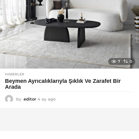
7
0
HABERLER
Beymen Ayrıcalıklarıyla Şıklık Ve Zarafet Bir
Arada
by
editor
4 ay ago
4
a
y
a
g
o