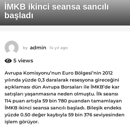
4
İMKB ikinci seansa sancılı
y
başladı
ı
l
a
g
o
admin
by
14 yıl ago
1
1
4
y
5
views
4
ı
y
l
Avrupa Komisyonu’nun Euro Bölgesi’nin 2012
ı
a
yılında yüzde 0,3 daralarak resesyona gireceğini
g
l
o
açıklaması dün Avrupa Borsaları ile İMKB’de kar
a
satışları yaşanmasına neden olmuştu. İlk seansı
g
114 puan artışla 59 bin 780 puandan tamamlayan
o
İMKB ikinci seansa sancılı başladı. Bileşik endeks
yüzde 0.50 değer kaybıyla 59 bin 376 seviyesinden
işlem görüyor.