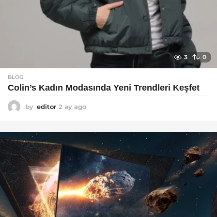
3
0
BLOG
Colin’s Kadın Modasında Yeni Trendleri Keşfet
by
editor
2 ay ago
3
a
y
a
g
o