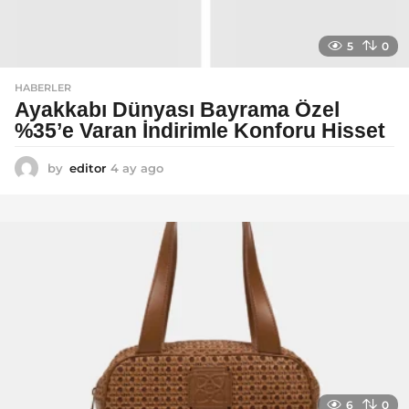
5
0
HABERLER
Ayakkabı Dünyası Bayrama Özel
%35’e Varan İndirimle Konforu Hisset
by
editor
4 ay ago
5
a
y
a
g
o
6
0