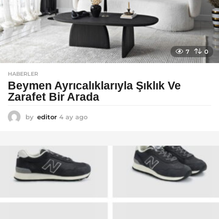
7
0
HABERLER
Beymen Ayrıcalıklarıyla Şıklık Ve
Zarafet Bir Arada
by
editor
4 ay ago
4
a
y
a
g
o