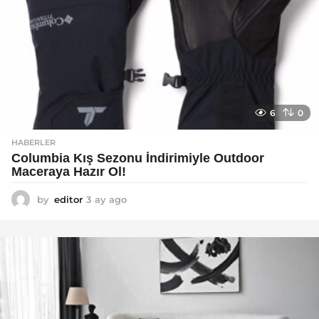
6
0
HABERLER
Columbia Kış Sezonu İndirimiyle Outdoor
Maceraya Hazır Ol!
by
editor
3 ay ago
4
a
y
a
g
o