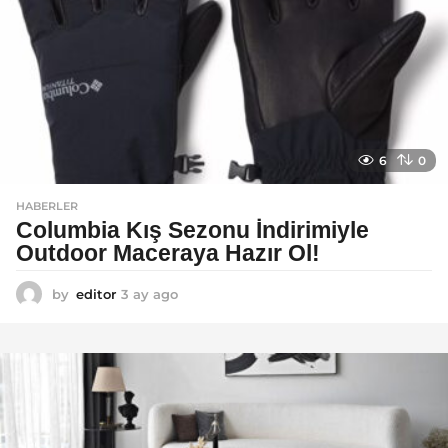
6
0
HABERLER
Columbia Kış Sezonu İndirimiyle
Outdoor Maceraya Hazır Ol!
by
editor
3 ay ago
4
a
y
a
g
o