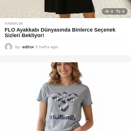
0
0
HABERLER
FLO Ayakkabı Dünyasında Binlerce Seçenek
Sizleri Bekliyor!
by
editor
3 hafta ago
2
a
y
a
g
o