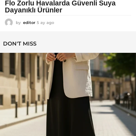
Flo Zorlu Havalarda Güvenli Suya
Dayanıklı Ürünler
by
editor
5 ay ago
6
a
y
a
DON'T MISS
g
o