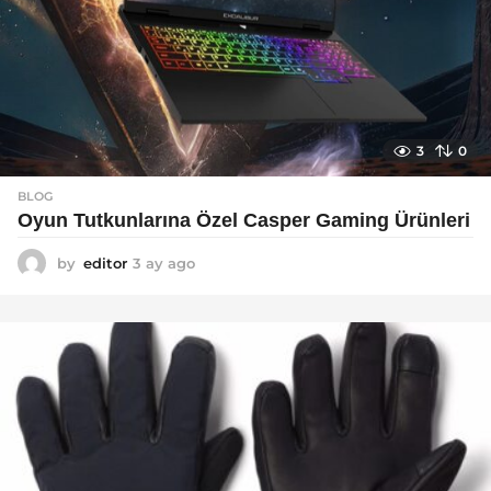
3
0
BLOG
Oyun Tutkunlarına Özel Casper Gaming Ürünleri
by
editor
3 ay ago
3
a
y
a
g
o