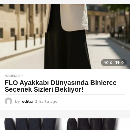
a
g
o
0
0
HABERLER
FLO Ayakkabı Dünyasında Binlerce
Seçenek Sizleri Bekliyor!
by
editor
3 hafta ago
2
a
y
a
g
o