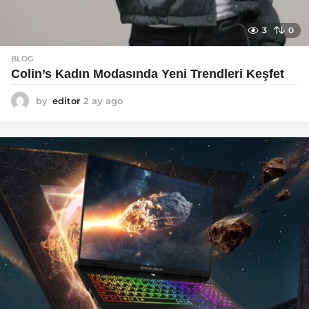
3
0
BLOG
Colin’s Kadın Modasında Yeni Trendleri Keşfet
by
editor
2 ay ago
3
a
y
a
g
o