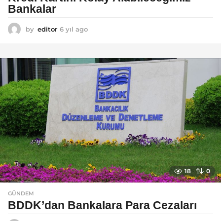
Bankalar
by
editor
6 yıl ago
6
y
ı
l
a
g
o
18
0
GÜNDEM
BDDK’dan Bankalara Para Cezaları