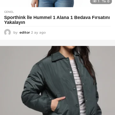
1
0
GENEL
Sporthink İle Hummel 1 Alana 1 Bedava Fırsatını
Yakalayın
by
editor
2 ay ago
2
a
y
a
g
o