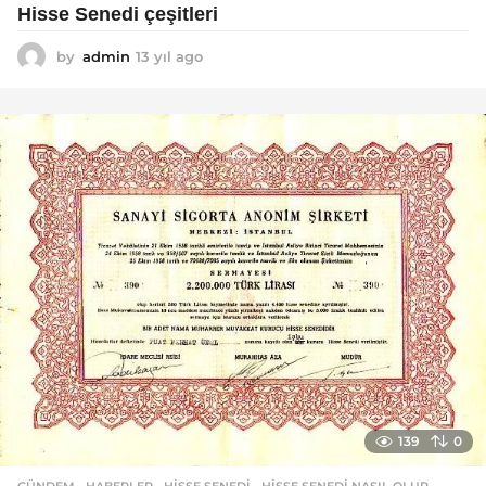
Hisse Senedi çeşitleri
by
admin
13 yıl ago
1
3
y
ı
l
a
g
o
139
0