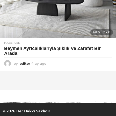
7
0
HABERLER
Beymen Ayrıcalıklarıyla Şıklık Ve Zarafet Bir
Arada
by
editor
4 ay ago
4
a
y
a
g
o
© 2026 Her Hakkı Saklıdır