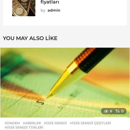
fiyatları
by
admin
YOU MAY ALSO LIKE
6
0
GÜNDEM
,
HABERLER
HISSE SENEDI
,
HISSE SENEDI ÇEŞITLERI
,
HISSE SENEDI TÜRLERI