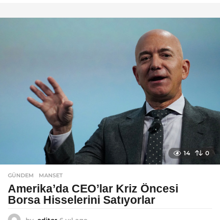
ı
l
a
g
o
14
0
GÜNDEM
MANSET
Amerika’da CEO’lar Kriz Öncesi
Borsa Hisselerini Satıyorlar
by
editor
6 yıl ago
6