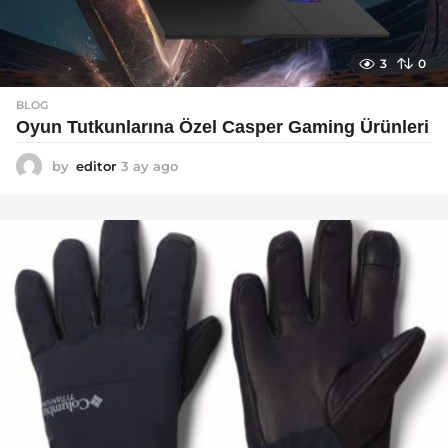
3
0
BLOG
Oyun Tutkunlarına Özel Casper Gaming Ürünleri
by
editor
3 ay ago
3
a
y
a
g
o