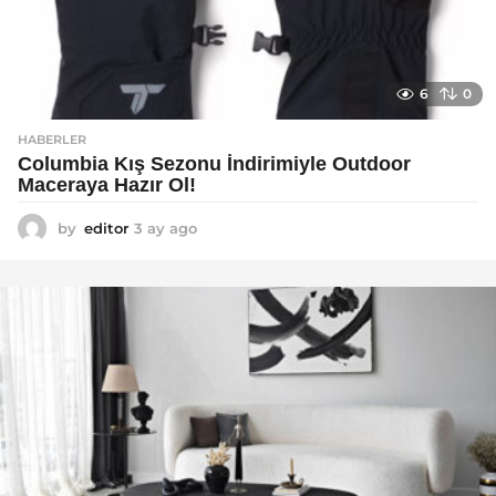
6
0
HABERLER
Columbia Kış Sezonu İndirimiyle Outdoor
Maceraya Hazır Ol!
by
editor
3 ay ago
4
a
y
a
g
o