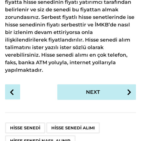
fiyatta hisse senedinin fiyatı yatırımcı tarafından
belirlenir ve siz de senedi bu fiyattan almak
zorundasınız. Serbest fiyatlı hisse senetlerinde ise
hisse senedinin fiyatı serbesttir ve İMKB’de nasıl
bir izlenim devam ettiriyorsa onla
ilişkilendirilerek fiyatlandırılır. Hisse senedi alım
talimatını ister yazılı ister sözlü olarak
verebilirsiniz. Hisse senedi alımı en çok telefon,
faks, banka ATM yoluyla, internet yollarıyla
yapılmaktadır.
P
NEXT
o
s
t
P
,
,
,
,
a
HISSE SENEDI
HISSE SENEDI ALIMI
g
HISSE SENEDI NASIL ALINIR