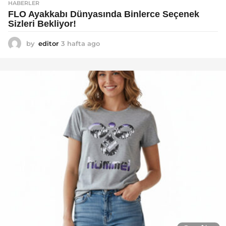
HABERLER
FLO Ayakkabı Dünyasında Binlerce Seçenek
Sizleri Bekliyor!
by
editor
3 hafta ago
2
a
y
a
g
o