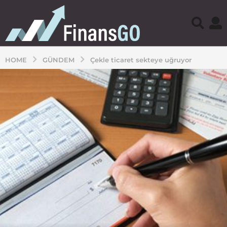
HOME
GÜNDEM
Çekle ticaret sekteye uğruyor