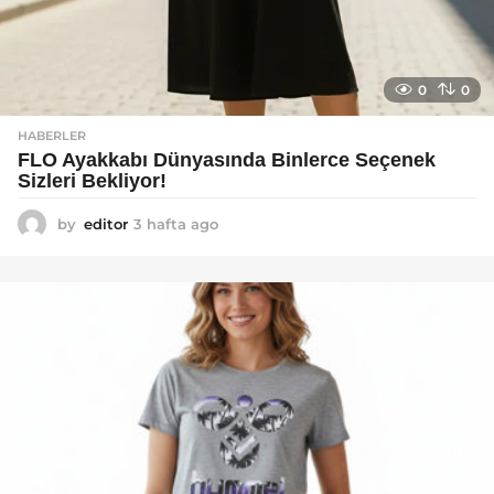
0
0
HABERLER
FLO Ayakkabı Dünyasında Binlerce Seçenek
Sizleri Bekliyor!
by
editor
3 hafta ago
2
a
y
a
g
o