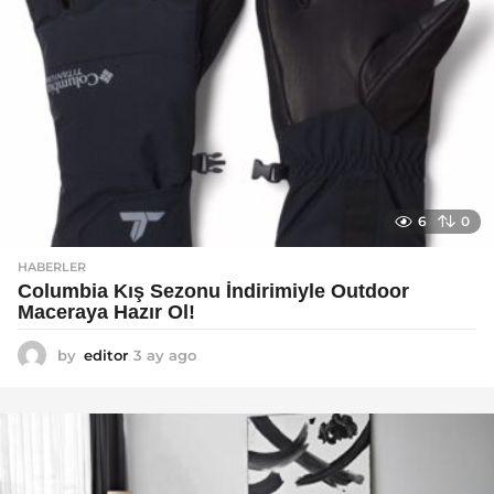
6
0
HABERLER
Columbia Kış Sezonu İndirimiyle Outdoor
Maceraya Hazır Ol!
by
editor
3 ay ago
4
a
y
a
g
o