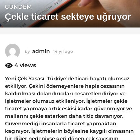
GÜNDEM
1
4
Çekle ticaret sekteye uğruyor
y
ı
l
a
admin
by
14 yıl ago
1
g
4
o
y
4
views
1
ı
4
l
Yeni Çek Yasası, Türkiye’de ticari hayatı olumsuz
a
y
etkiliyor. Çekini ödemeyenlere hapis cezasının
g
ı
o
kaldırılması dolandırıcıları cesaretlendiriyor ve
l
işletmeler olumsuz etkileniyor. İşletmeler çekle
a
ticaret yapmaya artık eskisi kadar güvenmiyor ve
g
mallarını çekle satarken daha titiz davranıyor.
o
Güvenmediği insanlarla ticaret yapmaktan
kaçınıyor. İşletmelerin böylesine kaygılı olmasının
bir diğer nedeniyse geri dönen çek sayısının