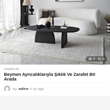
7
0
HABERLER
Beymen Ayrıcalıklarıyla Şıklık Ve Zarafet Bir
Arada
by
editor
4 ay ago
4
a
y
a
g