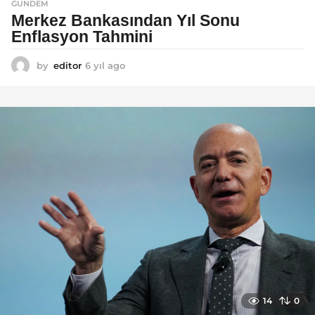
GÜNDEM
Merkez Bankasından Yıl Sonu
Enflasyon Tahmini
by
editor
6 yıl ago
6
y
ı
l
a
g
o
14
0