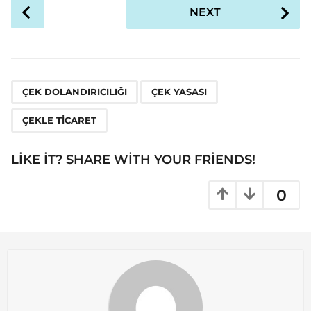
P
NEXT
o
s
t
P
,
,
a
ÇEK DOLANDIRICILIĞI
ÇEK YASASI
g
ÇEKLE TICARET
i
n
LIKE IT? SHARE WITH YOUR FRIENDS!
a
t
0
i
o
n