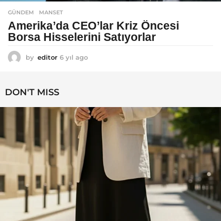
GÜNDEM
MANSET
Amerika’da CEO’lar Kriz Öncesi
Borsa Hisselerini Satıyorlar
by
editor
6 yıl ago
6
y
ı
l
DON'T MISS
a
g
o