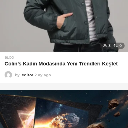
3
0
BLOG
Colin’s Kadın Modasında Yeni Trendleri Keşfet
by
editor
2 ay ago
3
a
y
a
g
o