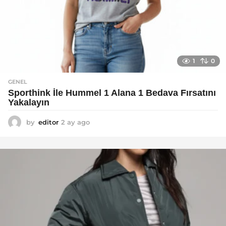
1
0
GENEL
Sporthink İle Hummel 1 Alana 1 Bedava Fırsatını
Yakalayın
by
editor
2 ay ago
2
a
y
a
g
o