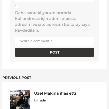
Daha sonraki yorumlarımda
kullanılması için adım, e-posta
adresim ve site adresim bu tarayıcıya
kaydedilsin.
PREVIOUS POST
Uzel Makina iflas etti
by
admin