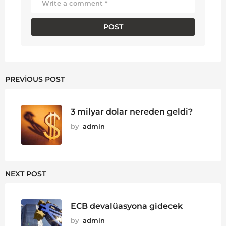
PREVIOUS POST
3 milyar dolar nereden geldi?
by
admin
NEXT POST
ECB devalüasyona gidecek
by
admin