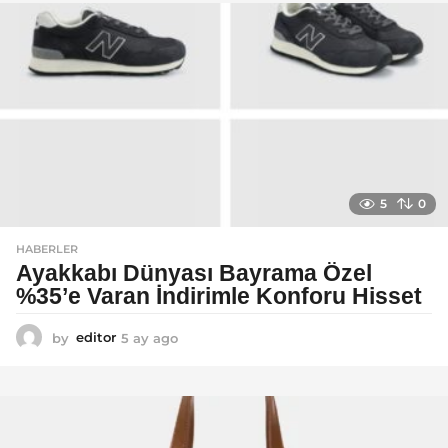
a
g
o
5
0
HABERLER
Ayakkabı Dünyası Bayrama Özel
%35’e Varan İndirimle Konforu Hisset
by
editor
5 ay ago
5
a
y
a
g
o