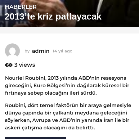
HABERLER
1
4
2013’te kriz patlayacak
y
ı
l
a
admin
by
14 yıl ago
1
g
4
o
y
3
views
1
ı
4
l
Nouriel Roubini, 2013 yılında ABD’nin resesyona
a
y
gireceğini, Euro Bölgesi’nin dağılarak küresel bir
g
ı
o
fırtınaya sebep olacağını ileri sürdü.
l
a
Roubini, dört temel faktörün bir araya gelmesiyle
g
dünya çapında bir çalkantı meydana geleceğini
o
söylerken, Avrupa ve ABD’nin yanında İran ile bir
askeri çatışma olacağını da belirtti.