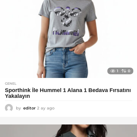
1
0
GENEL
Sporthink İle Hummel 1 Alana 1 Bedava Fırsatını
Yakalayın
by
editor
2 ay ago
2
a
y
a
g