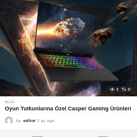
g
o
3
0
BLOG
Oyun Tutkunlarına Özel Casper Gaming Ürünleri
by
editor
3 ay ago
3
a
y