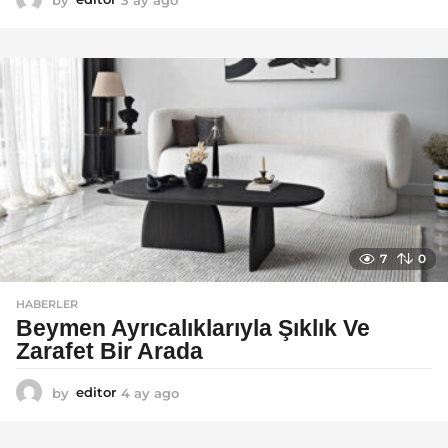
a
y
a
g
o
7
0
HABERLER
Beymen Ayrıcalıklarıyla Şıklık Ve
Zarafet Bir Arada
by
editor
4 ay ago
4
a
y