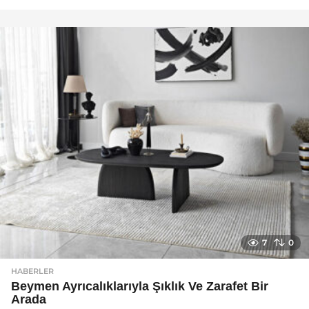
a
y
a
g
o
7
0
HABERLER
Beymen Ayrıcalıklarıyla Şıklık Ve Zarafet Bir
Arada