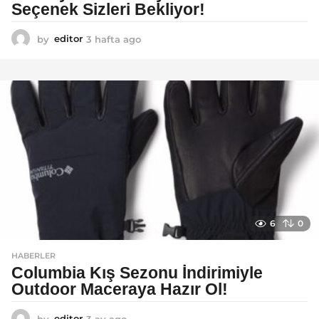
Seçenek Sizleri Bekliyor!
by
editor
3 hafta ago
2
a
y
a
g
o
6
0
HABERLER
Columbia Kış Sezonu İndirimiyle
Outdoor Maceraya Hazır Ol!
by
editor
3 ay ago
4