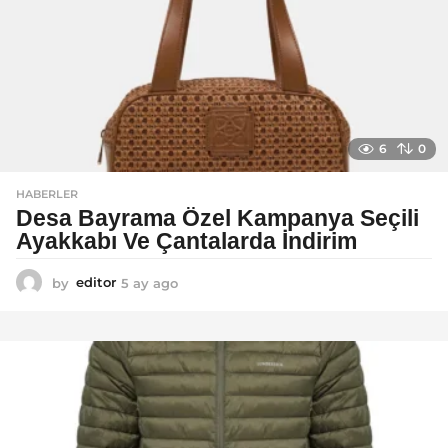
6
0
HABERLER
Desa Bayrama Özel Kampanya Seçili
Ayakkabı Ve Çantalarda İndirim
by
editor
5 ay ago
5
a
y
a
g
o