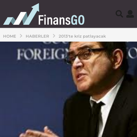
HOME
HABERLER
2013'te kriz patlayacak