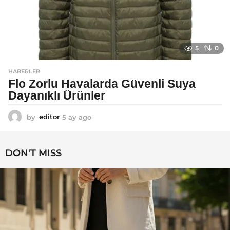
5
0
HABERLER
Flo Zorlu Havalarda Güvenli Suya
Dayanıklı Ürünler
by
editor
5 ay ago
6
a
y
a
DON'T MISS
g
o