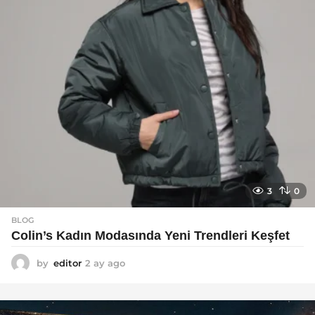
o
3
0
BLOG
Colin’s Kadın Modasında Yeni Trendleri Keşfet
by
editor
2 ay ago
3
a
y
a