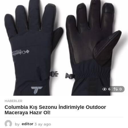
a
g
o
6
0
HABERLER
Columbia Kış Sezonu İndirimiyle Outdoor
Maceraya Hazır Ol!
by
editor
3 ay ago
4