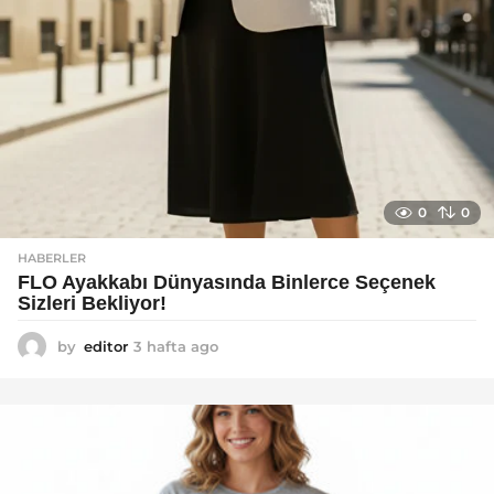
0
0
HABERLER
FLO Ayakkabı Dünyasında Binlerce Seçenek
Sizleri Bekliyor!
by
editor
3 hafta ago
2
a
y
a
g
o