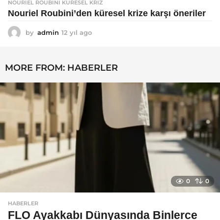
NOURIEL ROUBINI KÜRESEL KRIZ
Nouriel Roubini’den küresel krize karşı öneriler
by
admin
12 yıl ago
1
2
y
ı
MORE FROM:
HABERLER
l
a
g
o
0
0
HABERLER
FLO Ayakkabı Dünyasında Binlerce