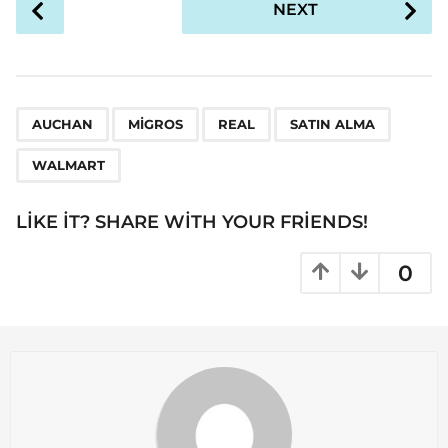
NEXT
o
s
t
P
,
,
,
,
a
AUCHAN
MIGROS
REAL
SATIN ALMA
g
WALMART
i
n
LIKE IT? SHARE WITH YOUR FRIENDS!
a
t
0
i
o
n