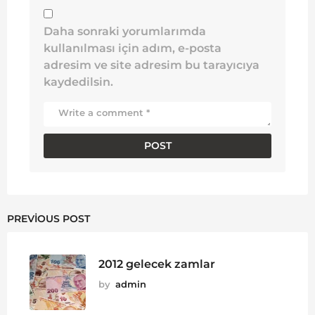
Daha sonraki yorumlarımda
kullanılması için adım, e-posta
adresim ve site adresim bu tarayıcıya
kaydedilsin.
PREVIOUS POST
2012 gelecek zamlar
by
admin