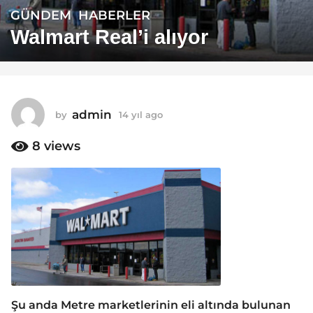
GÜNDEM
,
HABERLER
1
4
Walmart Real’i alıyor
y
ı
l
a
admin
by
14 yıl ago
1
g
4
o
y
8
views
1
ı
4
l
a
y
g
ı
o
l
a
g
o
Şu anda Metre marketlerinin eli altında bulunan