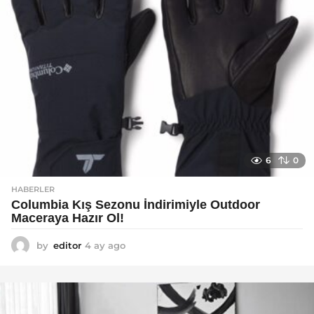
6
0
HABERLER
Columbia Kış Sezonu İndirimiyle Outdoor
Maceraya Hazır Ol!
by
editor
4 ay ago
4
a
y
a
g
o