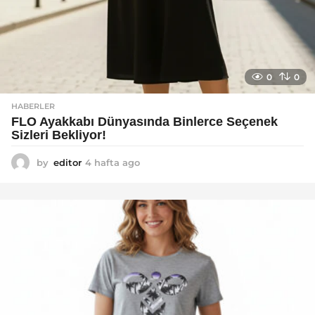
0
0
HABERLER
FLO Ayakkabı Dünyasında Binlerce Seçenek
Sizleri Bekliyor!
by
editor
4 hafta ago
2
a
y
a
g
o