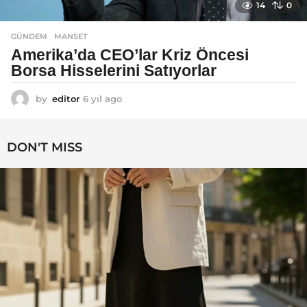
14
0
GÜNDEM
MANSET
Amerika’da CEO’lar Kriz Öncesi
Borsa Hisselerini Satıyorlar
by
editor
6 yıl ago
6
y
ı
l
DON'T MISS
a
g
o