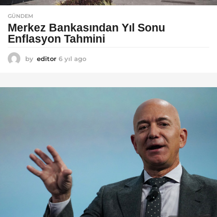
GÜNDEM
Merkez Bankasından Yıl Sonu
Enflasyon Tahmini
by
editor
6 yıl ago
6
y
ı
l
a
g
o