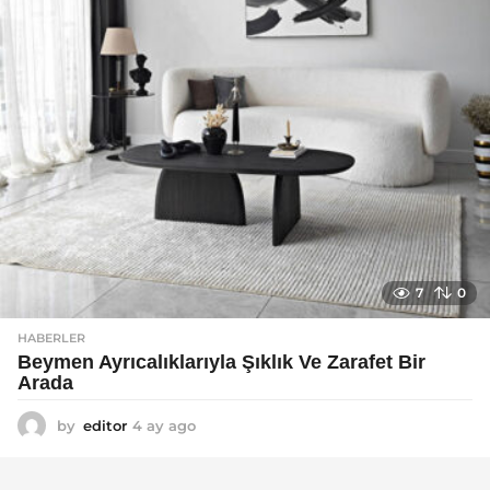
7
0
HABERLER
Beymen Ayrıcalıklarıyla Şıklık Ve Zarafet Bir
Arada
by
editor
4 ay ago
4
a
y
a