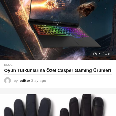
3
0
BLOG
Oyun Tutkunlarına Özel Casper Gaming Ürünleri
by
editor
3 ay ago
3
a
y
a
g
o