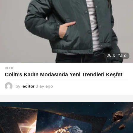
3
0
BLOG
Colin’s Kadın Modasında Yeni Trendleri Keşfet
by
editor
3 ay ago
3
a
y
a
g
o