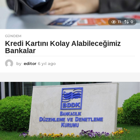
11
0
GÜNDEM
Kredi Kartını Kolay Alabileceğimiz
Bankalar
by
editor
6 yıl ago
6
y
ı
l
a
g
o