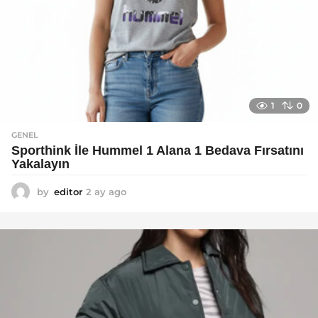
1
0
GENEL
Sporthink İle Hummel 1 Alana 1 Bedava Fırsatını
Yakalayın
by
editor
2 ay ago
2
a
y
a
g
o