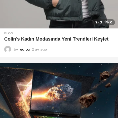
3
0
BLOG
Colin’s Kadın Modasında Yeni Trendleri Keşfet
by
editor
2 ay ago
3
a
y
a
g
o