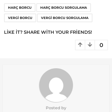
P
,
,
,
a
HARÇ BORCU
HARÇ BORCU SORGULAMA
g
VERGI BORCU
VERGI BORCU SORGULAMA
i
n
LIKE IT? SHARE WITH YOUR FRIENDS!
a
t
0
i
o
n
Posted by