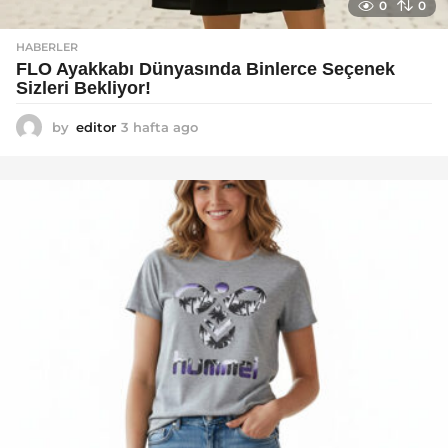
0
0
HABERLER
FLO Ayakkabı Dünyasında Binlerce Seçenek
Sizleri Bekliyor!
by
editor
3 hafta ago
2
a
y
a
g
o