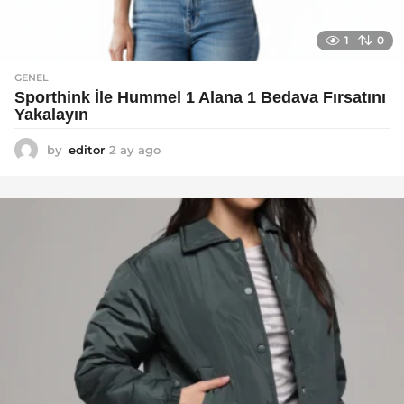
1
0
GENEL
Sporthink İle Hummel 1 Alana 1 Bedava Fırsatını
Yakalayın
by
editor
2 ay ago
2
a
y
a
g
o