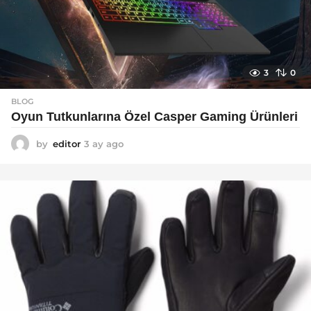
3
0
BLOG
Oyun Tutkunlarına Özel Casper Gaming Ürünleri
by
editor
3 ay ago
3
a
y
a
g
o