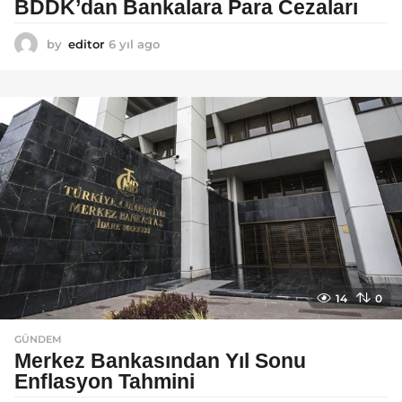
BDDK’dan Bankalara Para Cezaları
by
editor
6 yıl ago
6
y
ı
l
a
g
o
14
0
GÜNDEM
Merkez Bankasından Yıl Sonu
Enflasyon Tahmini