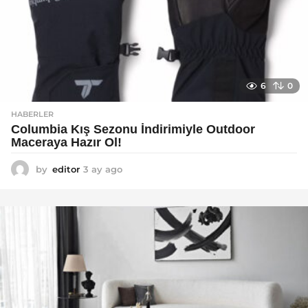
6
0
HABERLER
Columbia Kış Sezonu İndirimiyle Outdoor
Maceraya Hazır Ol!
by
editor
3 ay ago
4
a
y
a
g
o