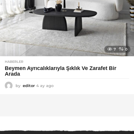
7
0
HABERLER
Beymen Ayrıcalıklarıyla Şıklık Ve Zarafet Bir
Arada
by
editor
4 ay ago
4
a
y
a
g
o