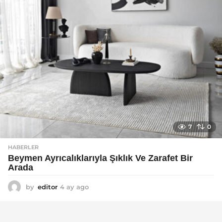
7
0
HABERLER
Beymen Ayrıcalıklarıyla Şıklık Ve Zarafet Bir
Arada
by
editor
4 ay ago
4
a
y
a