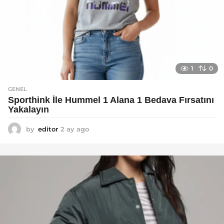
1
0
GENEL
Sporthink İle Hummel 1 Alana 1 Bedava Fırsatını
Yakalayın
by
editor
2 ay ago
2
a
y
a
g
o