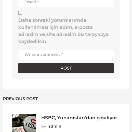
Daha sonraki yorumlarımda
kullanılması için adım, e-posta
adresim ve site adresim bu tarayıcıya
kaydedilsin.
PREVIOUS POST
HSBC, Yunanistan'dan çekiliyor
by
admin