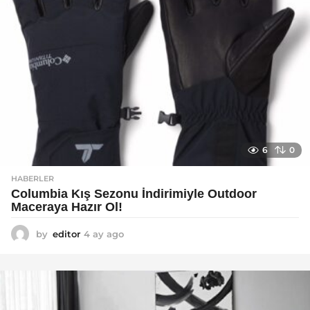
6
0
HABERLER
Columbia Kış Sezonu İndirimiyle Outdoor
Maceraya Hazır Ol!
by
editor
4 ay ago
4
a
y
a
g
o