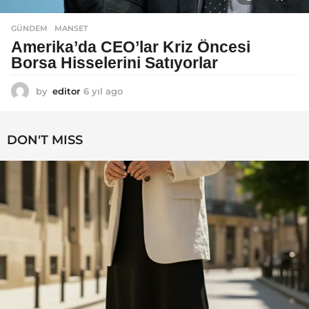
GÜNDEM
MANSET
Amerika’da CEO’lar Kriz Öncesi
Borsa Hisselerini Satıyorlar
by
editor
6 yıl ago
6
y
ı
l
DON'T MISS
a
g
o