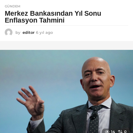
GÜNDEM
Merkez Bankasından Yıl Sonu
Enflasyon Tahmini
by
editor
6 yıl ago
6
y
ı
l
a
g
o
14
0