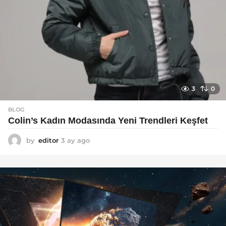
3
0
BLOG
Colin’s Kadın Modasında Yeni Trendleri Keşfet
by
editor
3 ay ago
3
a
y
a
g
o