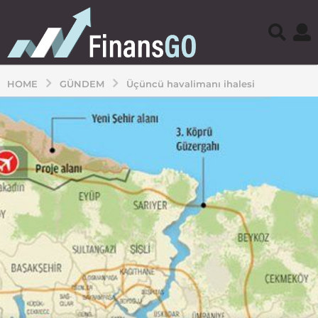
HOME
GÜNDEM
Üçüncü havalimanı ihalesi