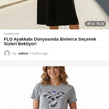
0
0
HABERLER
FLO Ayakkabı Dünyasında Binlerce Seçenek
Sizleri Bekliyor!
by
editor
3 hafta ago
2
a
y
a
g
o