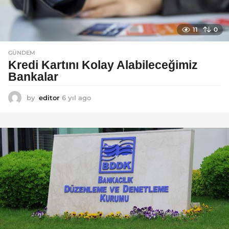
11
0
GÜNDEM
Kredi Kartını Kolay Alabileceğimiz
Bankalar
by
editor
6 yıl ago
6
y
ı
l
a
g
o