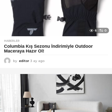
6
0
HABERLER
Columbia Kış Sezonu İndirimiyle Outdoor
Maceraya Hazır Ol!
by
editor
3 ay ago
4
a
y
a
g
o