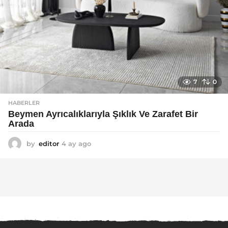
7
0
HABERLER
Beymen Ayrıcalıklarıyla Şıklık Ve Zarafet Bir
Arada
by
editor
4 ay ago
4
a
y
a
g
o