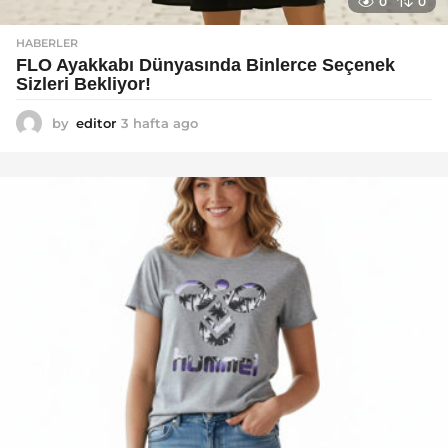
0
0
HABERLER
FLO Ayakkabı Dünyasında Binlerce Seçenek
Sizleri Bekliyor!
by
editor
3 hafta ago
2
a
y
a
g
o