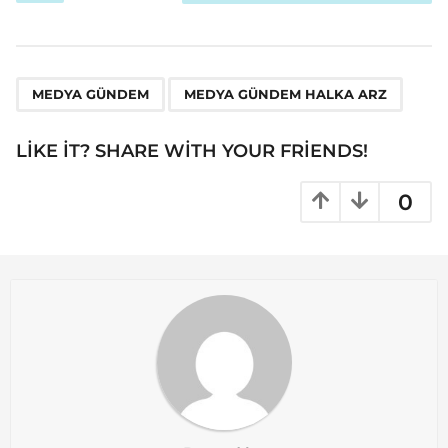
s
t
P
,
a
MEDYA GÜNDEM
MEDYA GÜNDEM HALKA ARZ
g
i
LIKE IT? SHARE WITH YOUR FRIENDS!
n
a
0
t
i
o
n