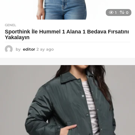
1
0
GENEL
Sporthink İle Hummel 1 Alana 1 Bedava Fırsatını
Yakalayın
by
editor
2 ay ago
2
a
y
a
g
o