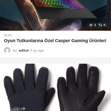
3
0
BLOG
Oyun Tutkunlarına Özel Casper Gaming Ürünleri
by
editor
3 ay ago
3
a
y
a
g
o