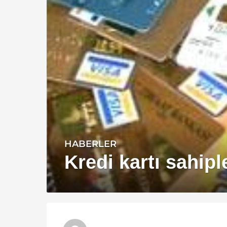
HABERLER
1
4
Kredi kartı sahipl
y
ı
l
a
g