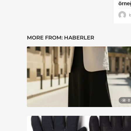
g
örne
o
MORE FROM:
HABERLER
0