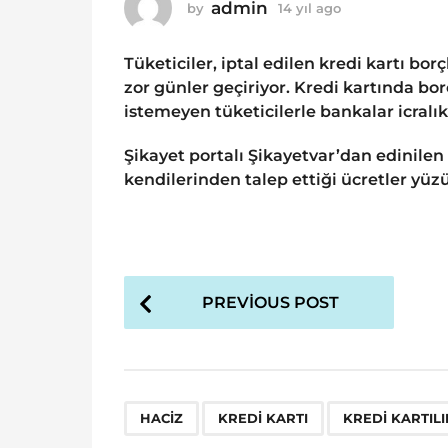
o
admin
by
14 yıl ago
1
1
4
y
4
Tüketiciler, iptal edilen kredi kartı bor
ı
y
l
zor günler geçiriyor. Kredi kartında b
ı
a
istemeyen tüketicilerle bankalar icralık
g
l
o
a
Şikayet portalı Şikayetvar’dan edinilen 
g
kendilerinden talep ettiği ücretler yüzü
o
P
PREVIOUS POST
o
s
t
P
,
,
HACIZ
KREDI KARTI
KREDI KARTILI