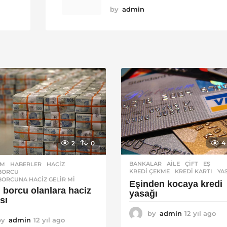
by
admin
4
2
0
BANKALAR
AILE
,
ÇIFT
,
EŞ
,
EM
,
HABERLER
HACIZ
,
KREDI ÇEKME
,
KREDI KARTI
,
YA
 BORCU
,
BORCUNA HACIZ GELIR MI
Eşinden kocaya kredi
i borcu olanlara haciz
yasağı
sı
by
admin
12 yıl ago
1
by
admin
12 yıl ago
1
2