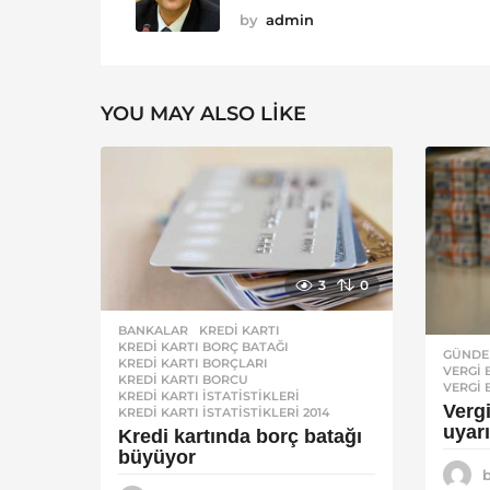
by
admin
YOU MAY ALSO LIKE
3
0
BANKALAR
KREDI KARTI
,
KREDI KARTI BORÇ BATAĞI
,
GÜND
KREDI KARTI BORÇLARI
,
VERGI
KREDI KARTI BORCU
,
VERGI 
KREDI KARTI ISTATISTIKLERI
,
Verg
KREDI KARTI ISTATISTIKLERI 2014
uyarı
Kredi kartında borç batağı
büyüyor