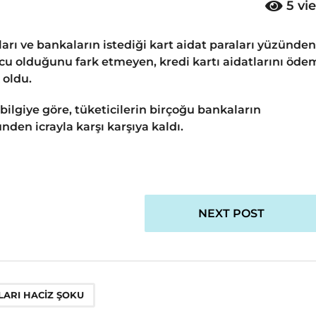
5
vi
çları ve bankaların istediği kart aidat paraları yüzünden
orcu olduğunu fark etmeyen, kredi kartı aidatlarını öd
 oldu.
bilgiye göre, tüketicilerin birçoğu bankaların
nden icrayla karşı karşıya kaldı.
NEXT POST
LARI HACIZ ŞOKU