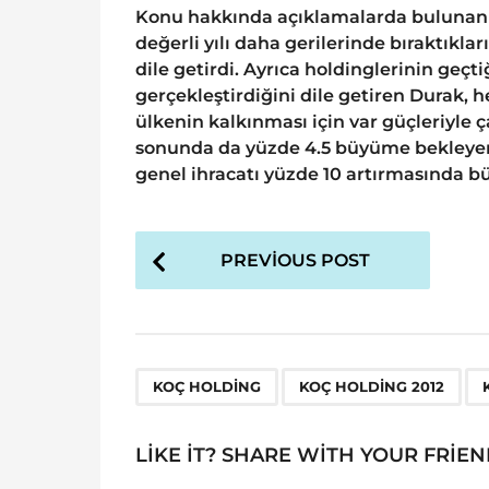
Konu hakkında açıklamalarda bulunan K
değerli yılı daha gerilerinde bıraktıkl
dile getirdi. Ayrıca holdinglerinin geçti
gerçekleştirdiğini dile getiren Durak,
ülkenin kalkınması için var güçleriyle ç
sonunda da yüzde 4.5 büyüme bekleyen 
genel ihracatı yüzde 10 artırmasında bü
P
PREVIOUS POST
o
s
t
P
,
,
KOÇ HOLDING
KOÇ HOLDING 2012
a
g
LIKE IT? SHARE WITH YOUR FRIEN