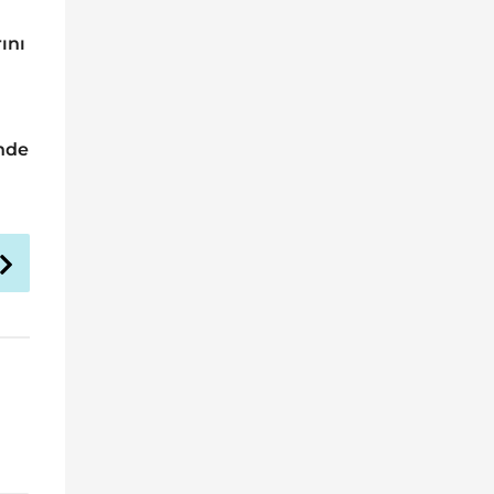
ını
inde