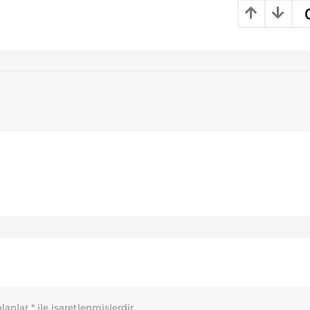
alanlar
*
ile işaretlenmişlerdir