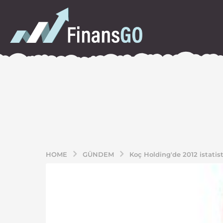
HOME
GÜNDEM
Koç Holding'de 2012 istatist