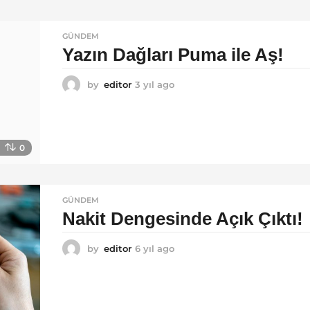
a
o
g
GÜNDEM
o
Yazın Dağları Puma ile Aş!
by
editor
3 yıl ago
3
y
ı
l
a
0
g
o
GÜNDEM
Nakit Dengesinde Açık Çıktı!
by
editor
6 yıl ago
6
y
ı
l
a