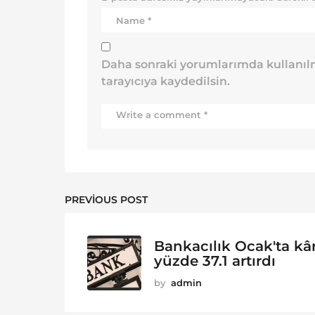
Daha sonraki yorumlarımda kullanılm
tarayıcıya kaydedilsin.
PREVIOUS POST
Bankacılık Ocak'ta kâr
yüzde 37.1 artırdı
by
admin