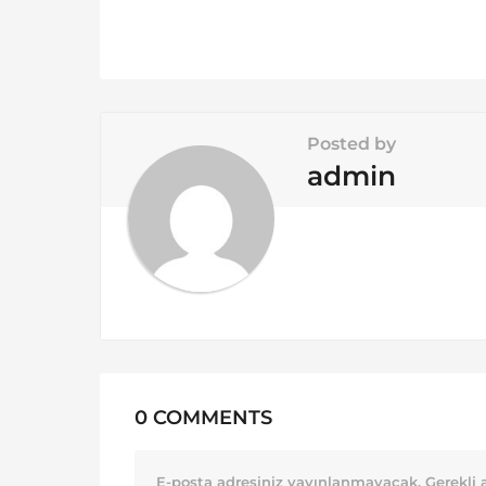
i
n
a
t
i
Posted by
o
admin
n
0 COMMENTS
E-posta adresiniz yayınlanmayacak.
Gerekli 