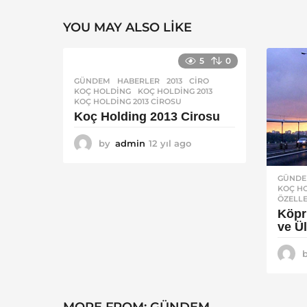
YOU MAY ALSO LIKE
5
0
GÜNDEM
,
HABERLER
2013
,
CIRO
,
KOÇ HOLDING
,
KOÇ HOLDING 2013
,
KOÇ HOLDING 2013 CIROSU
Koç Holding 2013 Cirosu
by
admin
12 yıl ago
1
2
y
GÜND
ı
KOÇ H
l
ÖZELL
a
Köprü
g
ve Ü
o
MORE FROM:
GÜNDEM