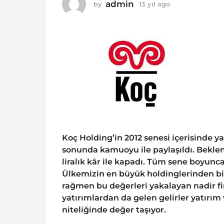
o
admin
by
13 yıl ago
1
1
3
y
3
ı
y
l
ı
a
g
l
o
a
g
o
Koç Holding’in 2012 senesi içerisinde ya
sonunda kamuoyu ile paylaşıldı. Beklent
liralık kâr ile kapadı. Tüm sene boyunca 
Ülkemizin en büyük holdinglerinden bir
rağmen bu değerleri yakalayan nadir fir
yatırımlardan da gelen gelirler yatırım
niteliğinde değer taşıyor.