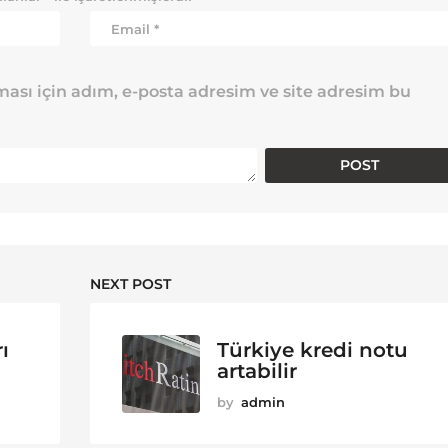
ası için adım, e-posta adresim ve site adresim bu
NEXT POST
ı
Türkiye kredi notu
artabilir
by
admin