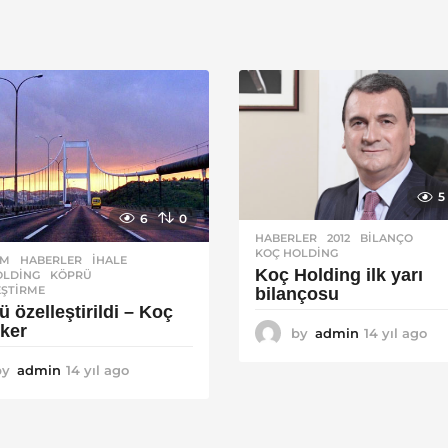
5
6
0
HABERLER
2012
,
BILANÇO
,
KOÇ HOLDING
EM
,
HABERLER
IHALE
,
Koç Holding ilk yarı
OLDING
,
KÖPRÜ
,
EŞTIRME
bilançosu
 özelleştirildi – Koç
lker
by
admin
14 yıl ago
1
4
by
admin
14 yıl ago
1
y
4
ı
y
l
ı
a
l
g