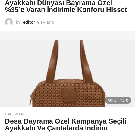
Ayakkabı Dünyası Bayrama Özel
%35’e Varan İndirimle Konforu Hisset
by
editor
4 ay ago
5
a
y
a
g
o
6
0
HABERLER
Desa Bayrama Özel Kampanya Seçili
Ayakkabı Ve Çantalarda İndirim