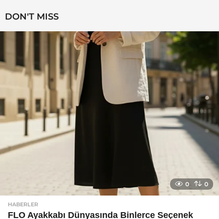
y
a
DON'T MISS
g
o
0
0
HABERLER
FLO Ayakkabı Dünyasında Binlerce Seçenek