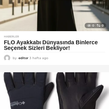
0
0
HABERLER
FLO Ayakkabı Dünyasında Binlerce
Seçenek Sizleri Bekliyor!
by
editor
3 hafta ago
2
a
y
a
g
o