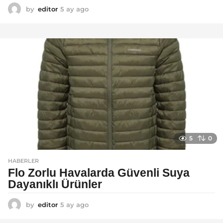
by
editor
5 ay ago
5
a
y
a
g
o
5
0
HABERLER
Flo Zorlu Havalarda Güvenli Suya
Dayanıklı Ürünler
by
editor
5 ay ago
6
a