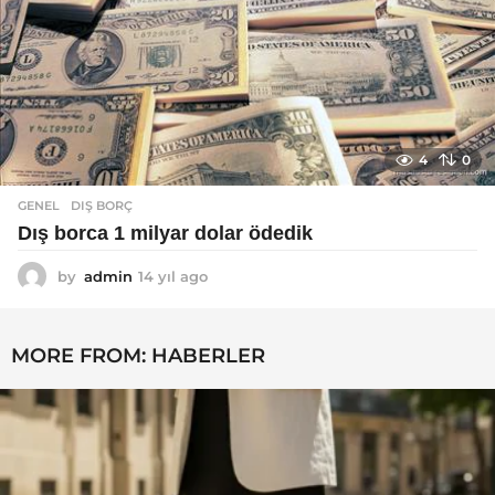
4
0
GENEL
DIŞ BORÇ
Dış borca 1 milyar dolar ödedik
by
admin
14 yıl ago
1
4
y
ı
MORE FROM:
HABERLER
l
a
g
o