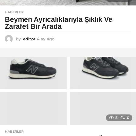
HABERLER
Beymen Ayrıcalıklarıyla Şıklık Ve
Zarafet Bir Arada
by
editor
4 ay ago
4
a
y
a
g
o
5
0
HABERLER