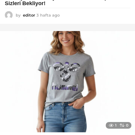
Sizleri Bekliyor!
by
editor
3 hafta ago
2
a
y
a
g
o
1
0