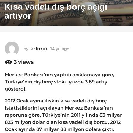
4
Kısa vadeli dış borç açığı
y
artıyor
ı
l
a
g
o
admin
by
14 yıl ago
1
1
4
y
3
views
4
ı
y
l
Merkez Bankası’nın yaptığı açıklamaya göre,
ı
a
Türkiye’nin dış borç stoku yüzde 3.89 artış
g
l
o
gösterdi.
a
g
2012 Ocak ayına ilişkin kısa vadeli dış borç
o
istatistiklerini açıklayan Merkez Bankası’nın
raporuna göre, Türkiye’nin 2011 yılında 83 milyar
823 milyon dolar olan kısa vadeli dış borcu, 2012
Ocak ayında 87 milyar 88 milyon dolara çıktı.