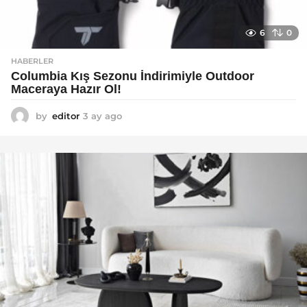
6
0
HABERLER
Columbia Kış Sezonu İndirimiyle Outdoor
Maceraya Hazır Ol!
by
editor
3 ay ago
4
a
y
a
g
o