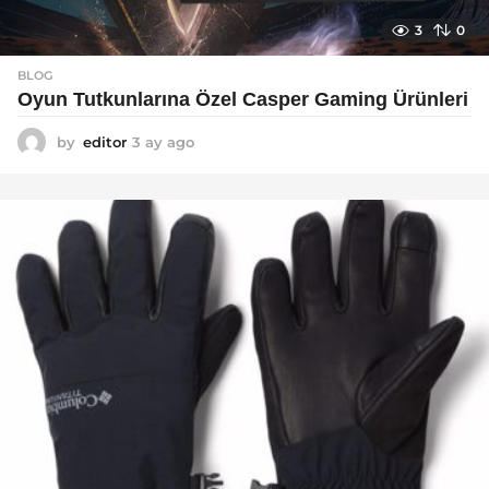
3
0
BLOG
Oyun Tutkunlarına Özel Casper Gaming Ürünleri
by
editor
3 ay ago
3
a
y
a
g
o