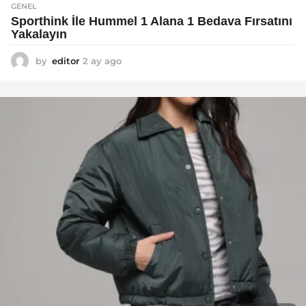
GENEL
Sporthink İle Hummel 1 Alana 1 Bedava Fırsatını
Yakalayın
by
editor
2 ay ago
2
a
y
a
g
o