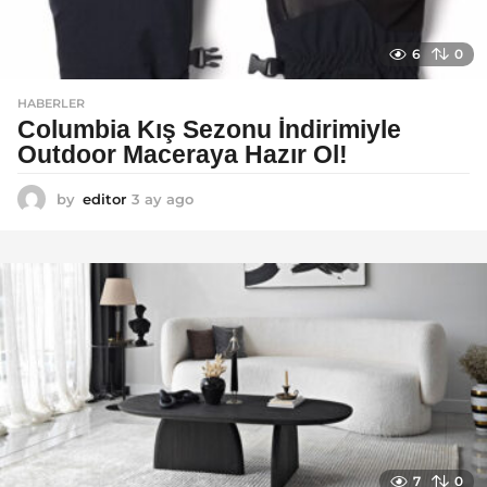
6
0
HABERLER
Columbia Kış Sezonu İndirimiyle
Outdoor Maceraya Hazır Ol!
by
editor
3 ay ago
4
a
y
a
g
o
7
0