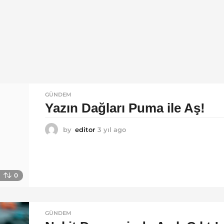
GÜNDEM
Yazın Dağları Puma ile Aş!
by
editor
3 yıl ago
3
y
ı
l
a
0
g
o
GÜNDEM