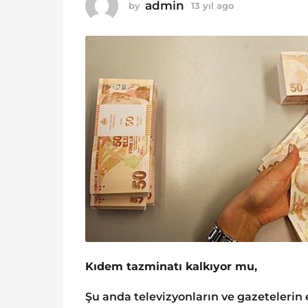
o
admin
by
13 yıl ago
1
1
3
y
3
ı
y
l
ı
a
g
l
o
a
g
o
Kıdem tazminatı kalkıyor mu,
Şu anda televizyonların ve gazeteleri