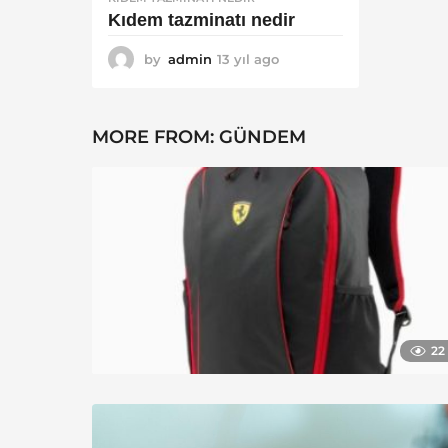
Kıdem tazminatı nedir
by
admin
13 yıl ago
1
3
y
ı
MORE FROM:
GÜNDEM
l
a
g
o
22