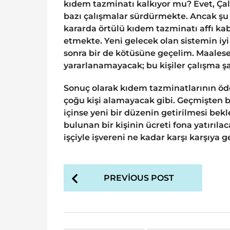
kıdem tazminatı kalkıyor mu? Evet, Çal
bazı çalışmalar sürdürmekte. Ancak şu 
kararda örtülü kıdem tazminatı affı ka
etmekte. Yeni gelecek olan sistemin iyi 
sonra bir de kötüsüne geçelim. Maalesef
yararlanamayacak; bu kişiler çalışma şar
Sonuç olarak kıdem tazminatlarının öde
çoğu kişi alamayacak gibi. Geçmişten b
içinse yeni bir düzenin getirilmesi bekle
bulunan bir kişinin ücreti fona yatırıla
işçiyle işvereni ne kadar karşı karşıya 
P
PREVIOUS POST
o
s
t