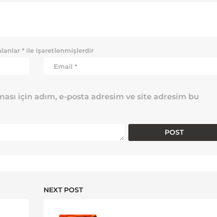
alanlar
*
ile işaretlenmişlerdir
ası için adım, e-posta adresim ve site adresim bu
NEXT POST