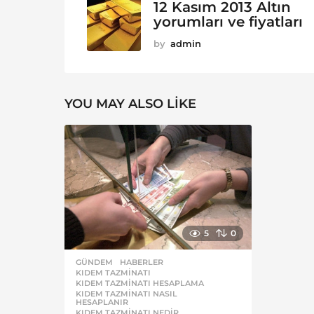
12 Kasım 2013 Altın
yorumları ve fiyatları
by
admin
YOU MAY ALSO LIKE
5
0
GÜNDEM
,
HABERLER
KIDEM TAZMINATI
,
KIDEM TAZMINATI HESAPLAMA
,
KIDEM TAZMINATI NASIL
,
HESAPLANIR
KIDEM TAZMINATI NEDIR