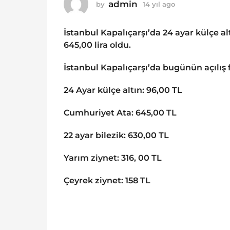
o
admin
by
14 yıl ago
1
1
4
y
4
İstanbul Kapalıçarşı’da 24 ayar külçe alt
ı
y
l
645,00 lira oldu.
ı
a
g
l
İstanbul Kapalıçarşı’da bugünün açılış f
o
a
g
24 Ayar külçe altın: 96,00 TL
o
Cumhuriyet Ata: 645,00 TL
22 ayar bilezik: 630,00 TL
Yarım ziynet: 316, 00 TL
Çeyrek ziynet: 158 TL