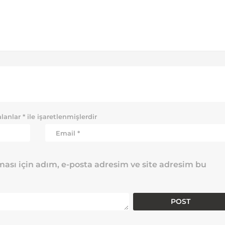
alanlar
*
ile işaretlenmişlerdir
ası için adım, e-posta adresim ve site adresim bu