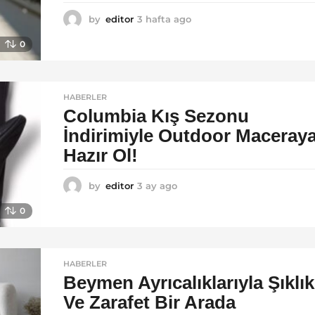
by
editor
3 hafta ago
2
a
0
y
a
g
o
HABERLER
Columbia Kış Sezonu
İndirimiyle Outdoor Maceray
Hazır Ol!
by
editor
3 ay ago
4
a
0
y
a
g
o
HABERLER
Beymen Ayrıcalıklarıyla Şıklık
Ve Zarafet Bir Arada