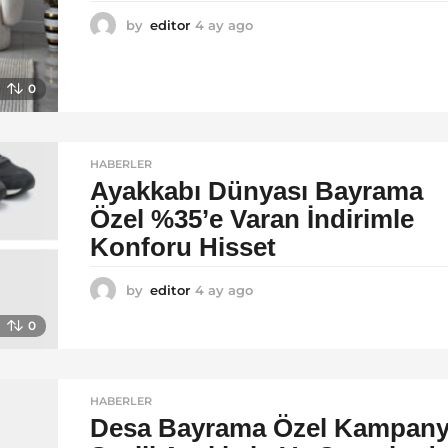
by
editor
4 ay ago
4
a
y
a
0
g
o
HABERLER
Ayakkabı Dünyası Bayrama
Özel %35’e Varan İndirimle
Konforu Hisset
by
editor
4 ay ago
5
a
0
y
a
g
o
HABERLER
Desa Bayrama Özel Kampan