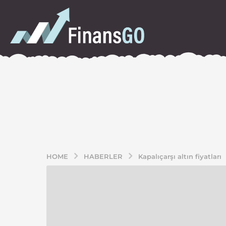
HOME
HABERLER
Kapalıçarşı altın fiyatları