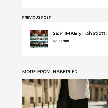
PREVIOUS POST
S&P İMKB'yi rahatlattı
by
admin
MORE FROM:
HABERLER