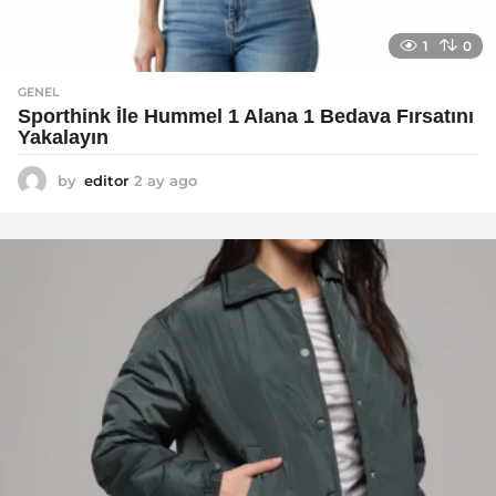
1
0
GENEL
Sporthink İle Hummel 1 Alana 1 Bedava Fırsatını
Yakalayın
by
editor
2 ay ago
2
a
y
a
g
o