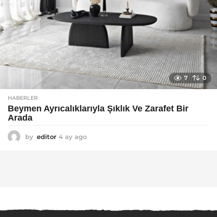
7
0
HABERLER
Beymen Ayrıcalıklarıyla Şıklık Ve Zarafet Bir
Arada
by
editor
4 ay ago
4
a
y
a
g
o