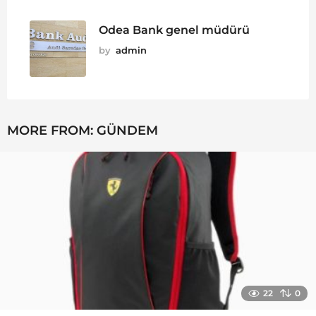
Odea Bank genel müdürü
by
admin
MORE FROM:
GÜNDEM
22
0