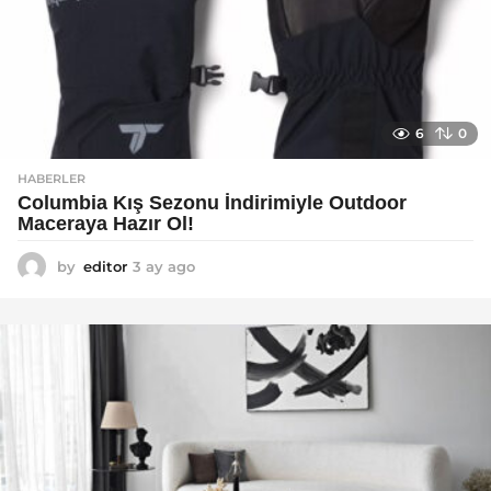
6
0
HABERLER
Columbia Kış Sezonu İndirimiyle Outdoor
Maceraya Hazır Ol!
by
editor
3 ay ago
4
a
y
a
g
o