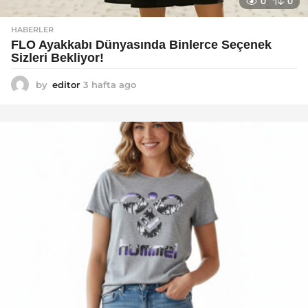
0
0
HABERLER
FLO Ayakkabı Dünyasında Binlerce Seçenek
Sizleri Bekliyor!
by
editor
3 hafta ago
2
a
y
a
g
o