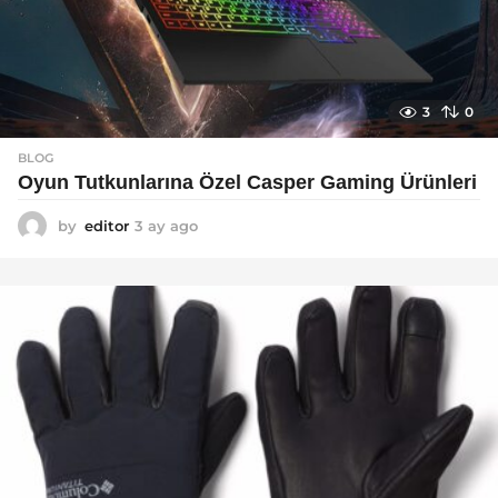
3
0
BLOG
Oyun Tutkunlarına Özel Casper Gaming Ürünleri
by
editor
3 ay ago
3
a
y
a
g
o