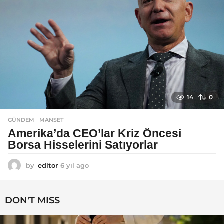
14
0
GÜNDEM
MANSET
Amerika’da CEO’lar Kriz Öncesi
Borsa Hisselerini Satıyorlar
by
editor
6 yıl ago
6
y
ı
l
DON'T MISS
a
g
o