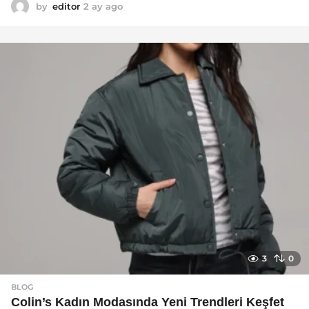
by
editor
2 ay ago
2
a
y
a
g
o
3
0
BLOG
Colin’s Kadın Modasında Yeni Trendleri Keşfet