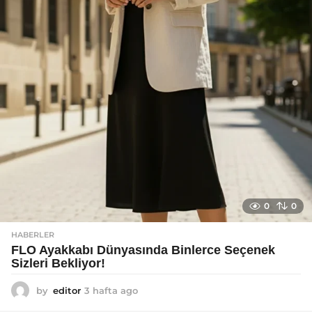
0
0
HABERLER
FLO Ayakkabı Dünyasında Binlerce Seçenek
Sizleri Bekliyor!
by
editor
3 hafta ago
2
a