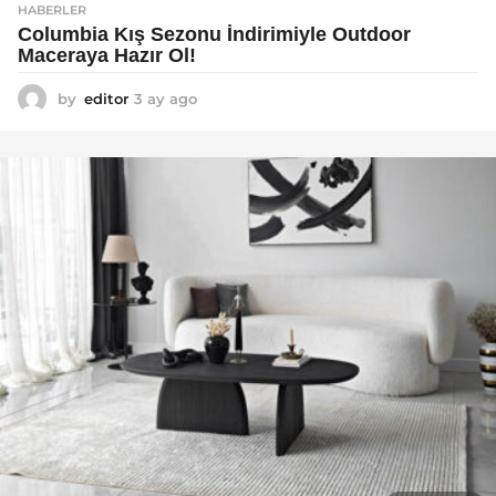
HABERLER
Columbia Kış Sezonu İndirimiyle Outdoor
Maceraya Hazır Ol!
by
editor
3 ay ago
4
a
y
a
g
o