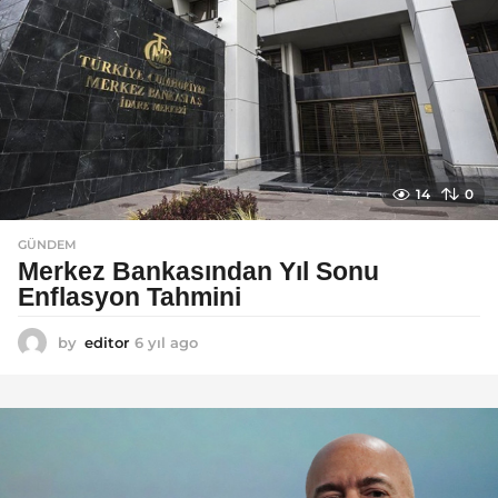
o
14
0
GÜNDEM
Merkez Bankasından Yıl Sonu
Enflasyon Tahmini
by
editor
6 yıl ago
6
y
ı
l
a
g
o