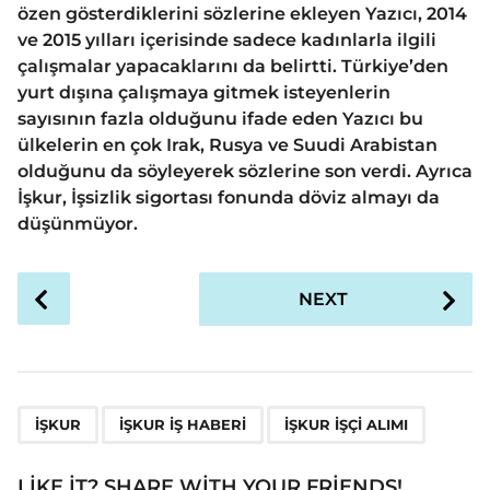
özen gösterdiklerini sözlerine ekleyen Yazıcı, 2014
ve 2015 yılları içerisinde sadece kadınlarla ilgili
çalışmalar yapacaklarını da belirtti. Türkiye’den
yurt dışına çalışmaya gitmek isteyenlerin
sayısının fazla olduğunu ifade eden Yazıcı bu
ülkelerin en çok Irak, Rusya ve Suudi Arabistan
olduğunu da söyleyerek sözlerine son verdi. Ayrıca
İşkur, İşsizlik sigortası fonunda döviz almayı da
düşünmüyor.
P
NEXT
o
s
t
P
,
,
a
İŞKUR
İŞKUR IŞ HABERI
İŞKUR IŞÇI ALIMI
g
i
LIKE IT? SHARE WITH YOUR FRIENDS!