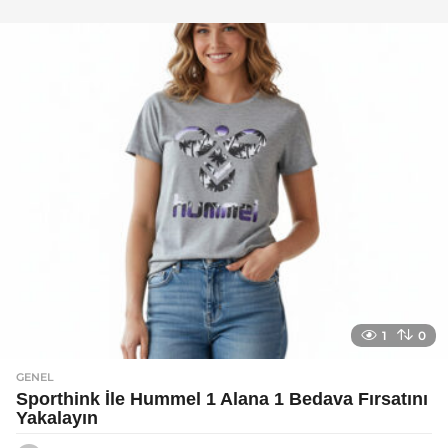
y
a
g
o
1
0
GENEL
Sporthink İle Hummel 1 Alana 1 Bedava Fırsatını
Yakalayın