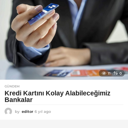
g
o
11
0
GÜNDEM
Kredi Kartını Kolay Alabileceğimiz
Bankalar
by
editor
6 yıl ago
6
y
ı
l