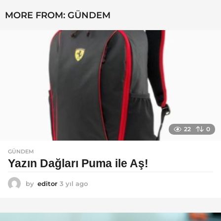
MORE FROM:
GÜNDEM
22
0
GÜNDEM
Yazın Dağları Puma ile Aş!
by
editor
3 yıl ago
3
y
ı
l