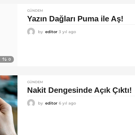
GÜNDEM
Yazın Dağları Puma ile Aş!
by
editor
3 yıl ago
3
y
ı
l
a
0
g
o
GÜNDEM
Nakit Dengesinde Açık Çıktı!
by
editor
6 yıl ago
6
y
ı
l
a
g