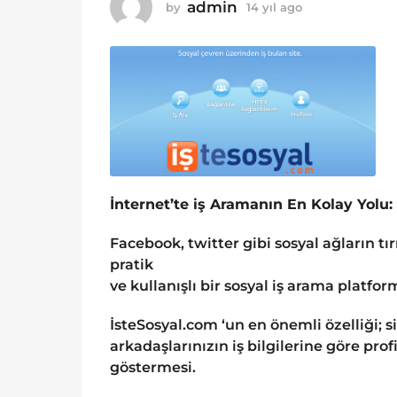
o
admin
by
14 yıl ago
1
1
4
y
4
ı
y
l
ı
a
g
l
o
a
g
o
İnternet’te iş Aramanın En Kolay Yolu:
Facebook, twitter gibi sosyal ağların tı
pratik
ve kullanışlı bir sosyal iş arama platform
İsteSosyal.com ‘un en önemli özelliği; s
arkadaşlarınızın iş bilgilerine göre profi
göstermesi.