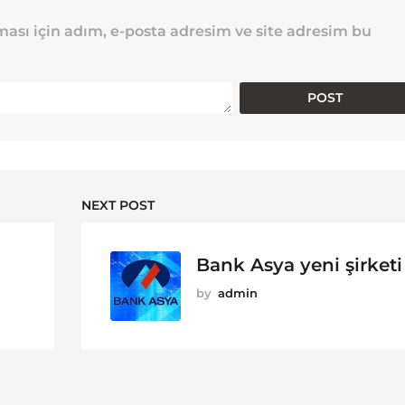
ası için adım, e-posta adresim ve site adresim bu
NEXT POST
Bank Asya yeni şirketi
by
admin