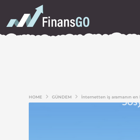
HOME
GÜNDEM
İnternetten iş aramanın en 