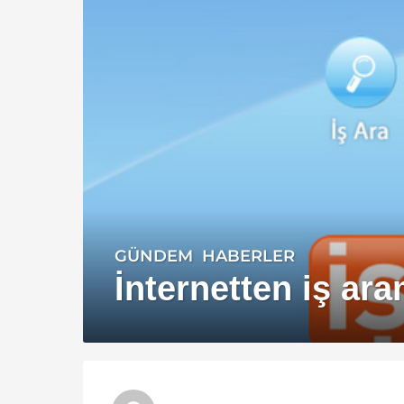
GÜNDEM
,
HABERLER
1
4
İnternetten iş ar
y
ı
l
a
g