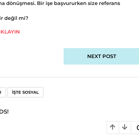
ağına dönüşmesi. Bir işe başvururken size referans
r değil mi?
IKLAYIN
NEXT POST
,
U
IŞTE SOSYAL
DS!