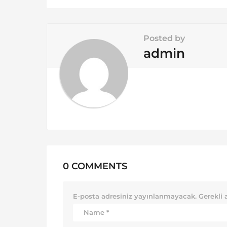
a
t
i
Posted by
o
admin
n
0 COMMENTS
E-posta adresiniz yayınlanmayacak.
Gerekli 