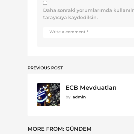
Daha sonraki yorumlarımda kullanılm
tarayıcıya kaydedilsin.
PREVIOUS POST
ECB Mevduatları
by
admin
MORE FROM:
GÜNDEM