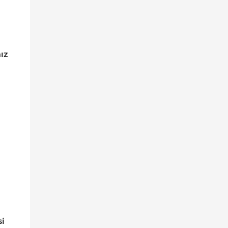
ız
si