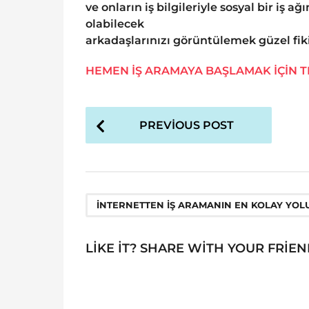
ve onların iş bilgileriyle sosyal bir iş 
olabilecek
arkadaşlarınızı görüntülemek güzel fiki
HEMEN İŞ ARAMAYA BAŞLAMAK İÇİN T
P
PREVIOUS POST
o
s
t
P
İNTERNETTEN IŞ ARAMANIN EN KOLAY YOL
a
g
LIKE IT? SHARE WITH YOUR FRIEN
i
n