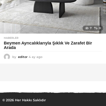
7
0
HABERLER
Beymen Ayrıcalıklarıyla Şıklık Ve Zarafet Bir
Arada
by
editor
4 ay ago
4
a
y
a
g
o
© 2026 Her Hakkı Saklıdır