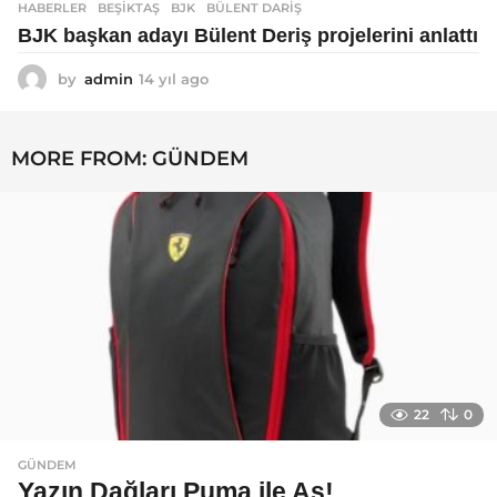
HABERLER
BEŞIKTAŞ
,
BJK
,
BÜLENT DARIŞ
BJK başkan adayı Bülent Deriş projelerini anlattı
by
admin
14 yıl ago
1
4
y
ı
MORE FROM:
GÜNDEM
l
a
g
o
22
0
GÜNDEM
Yazın Dağları Puma ile Aş!