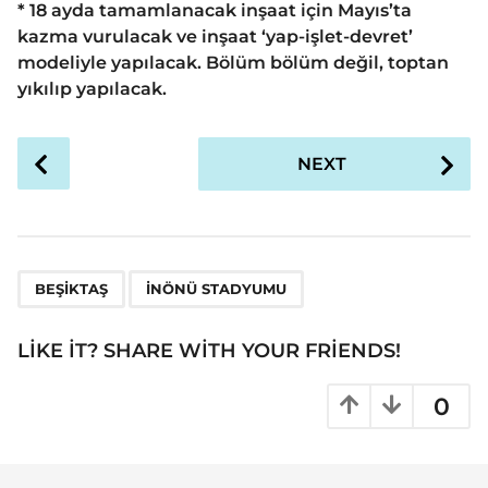
* 18 ayda tamamlanacak inşaat için Mayıs’ta
kazma vurulacak ve inşaat ‘yap-işlet-devret’
modeliyle yapılacak. Bölüm bölüm değil, toptan
yıkılıp yapılacak.
P
NEXT
o
s
t
P
,
a
BEŞIKTAŞ
İNÖNÜ STADYUMU
g
i
LIKE IT? SHARE WITH YOUR FRIENDS!
n
a
0
t
i