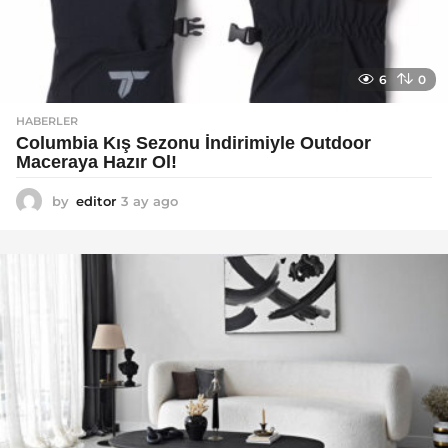
6
0
HABERLER
Columbia Kış Sezonu İndirimiyle Outdoor
Maceraya Hazır Ol!
by
editor
3 ay ago
4
a
y
a
g
o