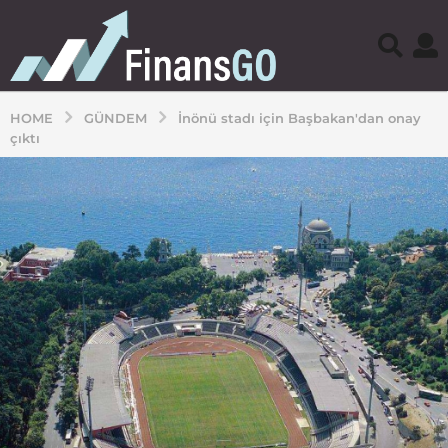
HOME
GÜNDEM
İnönü stadı için Başbakan'dan onay
çıktı