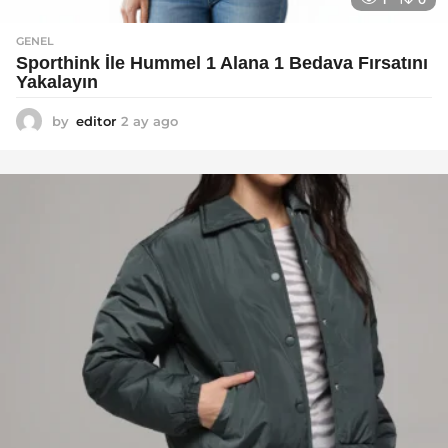
GENEL
Sporthink İle Hummel 1 Alana 1 Bedava Fırsatını
Yakalayın
by
editor
2 ay ago
2
a
y
a
g
o