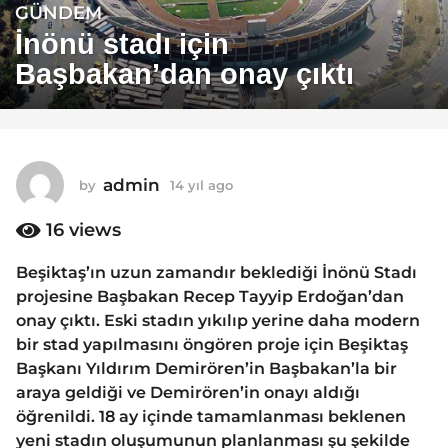
GÜNDEM
1
4
İnönü stadı için
y
Başbakan’dan onay çıktı
ı
l
a
g
o
admin
by
14 yıl ago
1
1
4
y
16
views
4
ı
y
l
Beşiktaş’ın uzun zamandır beklediği İnönü Stadı
ı
a
projesine Başbakan Recep Tayyip Erdoğan’dan
g
l
o
onay çıktı. Eski stadın yıkılıp yerine daha modern
a
bir stad yapılmasını öngören proje için Beşiktaş
g
Başkanı Yıldırım Demirören’in Başbakan’la bir
o
araya geldiği ve Demirören’in onayı aldığı
öğrenildi. 18 ay içinde tamamlanması beklenen
yeni stadın oluşumunun planlanması şu şekilde