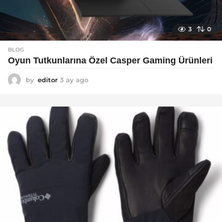
3
0
BLOG
Oyun Tutkunlarına Özel Casper Gaming Ürünleri
by
editor
3 ay ago
3
a
y
a
g
o