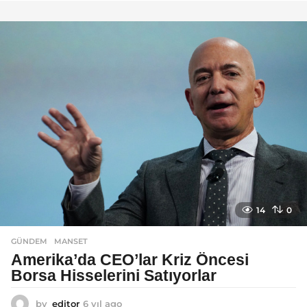
ı
l
a
g
o
14
0
GÜNDEM
MANSET
Amerika’da CEO’lar Kriz Öncesi
Borsa Hisselerini Satıyorlar
by
editor
6 yıl ago
6