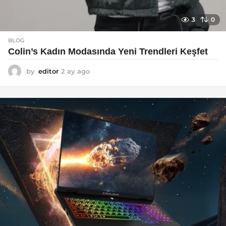
3
0
BLOG
Colin’s Kadın Modasında Yeni Trendleri Keşfet
by
editor
2 ay ago
3
a
y
a
g
o