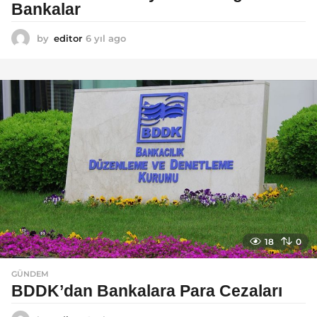
Bankalar
by
editor
6 yıl ago
6
y
ı
l
a
g
o
18
0
GÜNDEM
BDDK’dan Bankalara Para Cezaları