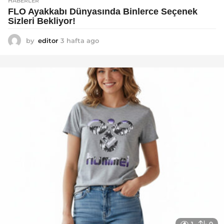
HABERLER
FLO Ayakkabı Dünyasında Binlerce Seçenek
Sizleri Bekliyor!
by
editor
3 hafta ago
2
a
y
a
g
o
1
0