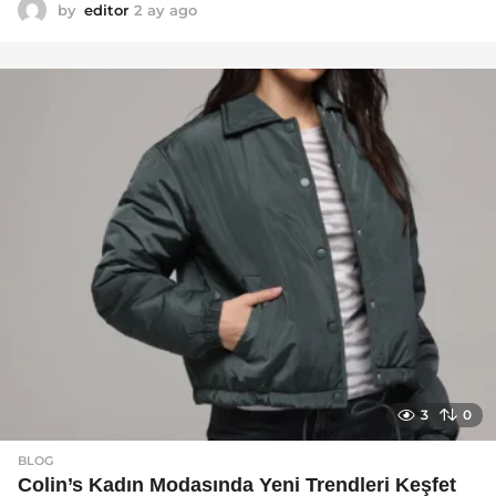
by
editor
2 ay ago
2
a
y
a
g
o
3
0
BLOG
Colin’s Kadın Modasında Yeni Trendleri Keşfet