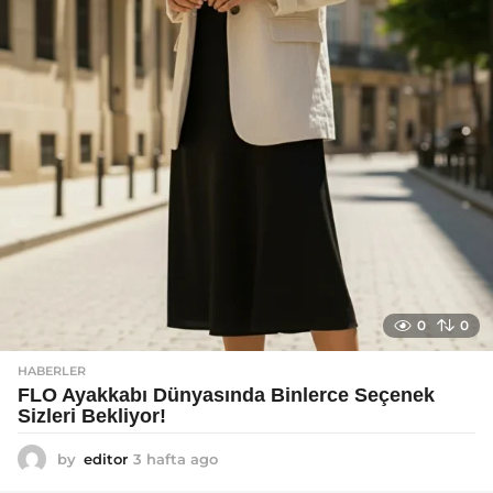
0
0
HABERLER
FLO Ayakkabı Dünyasında Binlerce Seçenek
Sizleri Bekliyor!
by
editor
3 hafta ago
2
a