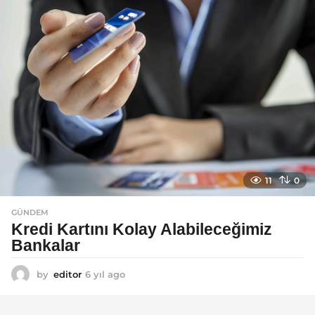
g
o
11
0
GÜNDEM
Kredi Kartını Kolay Alabileceğimiz
Bankalar
by
editor
6 yıl ago
6
y
ı
l