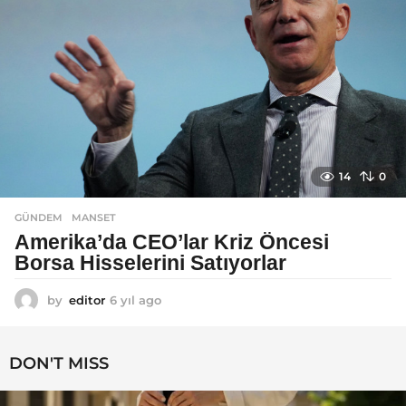
14
0
GÜNDEM
MANSET
Amerika’da CEO’lar Kriz Öncesi
Borsa Hisselerini Satıyorlar
by
editor
6 yıl ago
6
y
ı
l
DON'T MISS
a
g
o