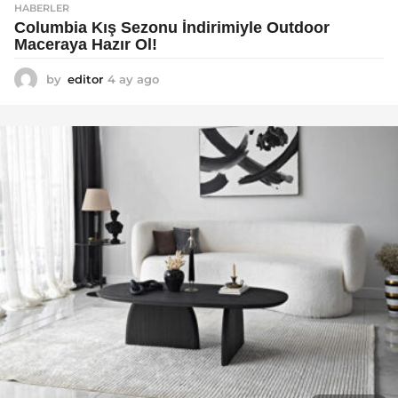
HABERLER
Columbia Kış Sezonu İndirimiyle Outdoor
Maceraya Hazır Ol!
by
editor
4 ay ago
4
a
y
a
g
o