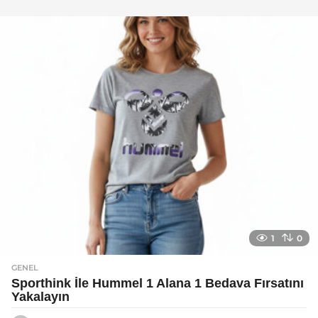
y
a
g
o
1
0
GENEL
Sporthink İle Hummel 1 Alana 1 Bedava Fırsatını
Yakalayın