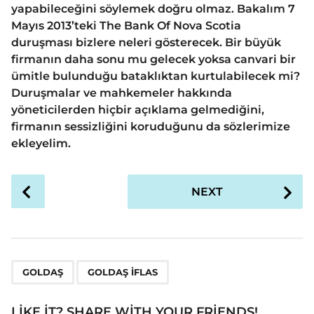
yapabileceğini söylemek doğru olmaz. Bakalım 7
Mayıs 2013’teki The Bank Of Nova Scotia
duruşması bizlere neleri gösterecek. Bir büyük
firmanın daha sonu mu gelecek yoksa canvari bir
ümitle bulunduğu bataklıktan kurtulabilecek mi?
Duruşmalar ve mahkemeler hakkında
yöneticilerden hiçbir açıklama gelmediğini,
firmanın sessizliğini koruduğunu da sözlerimize
ekleyelim.
P
NEXT
o
s
t
P
,
a
GOLDAŞ
GOLDAŞ IFLAS
g
i
LIKE IT? SHARE WITH YOUR FRIENDS!