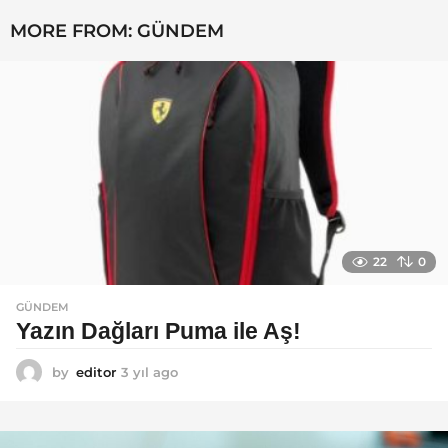
MORE FROM:
GÜNDEM
22
0
GÜNDEM
Yazın Dağları Puma ile Aş!
by
editor
3 yıl ago
3
y
ı
l