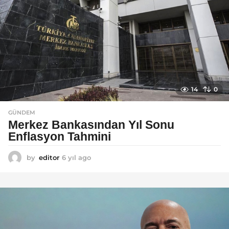
o
14
0
GÜNDEM
Merkez Bankasından Yıl Sonu
Enflasyon Tahmini
by
editor
6 yıl ago
6
y
ı
l
a
g
o