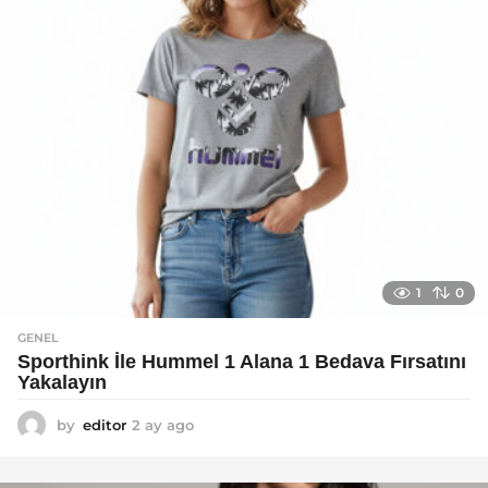
1
0
GENEL
Sporthink İle Hummel 1 Alana 1 Bedava Fırsatını
Yakalayın
by
editor
2 ay ago
2
a
y
a