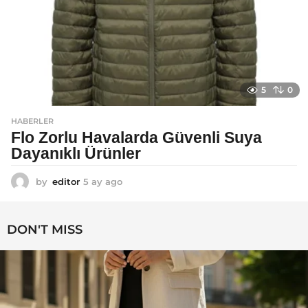
5
0
HABERLER
Flo Zorlu Havalarda Güvenli Suya
Dayanıklı Ürünler
by
editor
5 ay ago
6
a
y
a
DON'T MISS
g
o