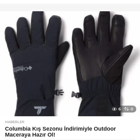
a
y
a
g
o
6
0
HABERLER
Columbia Kış Sezonu İndirimiyle Outdoor
Maceraya Hazır Ol!