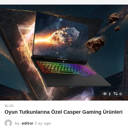
y
a
g
o
3
0
BLOG
Oyun Tutkunlarına Özel Casper Gaming Ürünleri
by
editor
3 ay ago
3