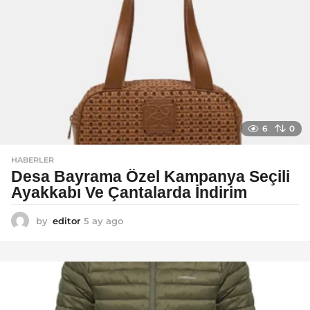
g
o
6
0
HABERLER
Desa Bayrama Özel Kampanya Seçili
Ayakkabı Ve Çantalarda İndirim
by
editor
5 ay ago
5
a
y
a
g
o