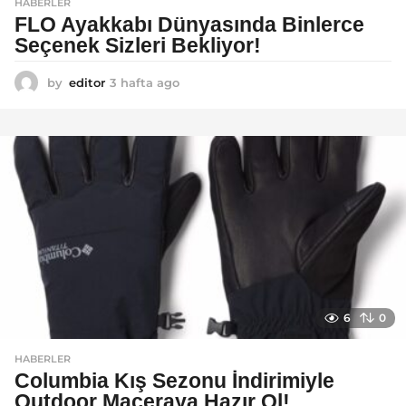
HABERLER
FLO Ayakkabı Dünyasında Binlerce
Seçenek Sizleri Bekliyor!
by
editor
3 hafta ago
2
a
y
a
g
o
6
0
HABERLER
Columbia Kış Sezonu İndirimiyle
Outdoor Maceraya Hazır Ol!