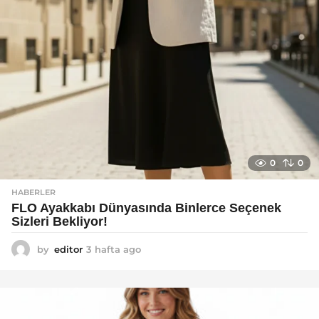
0
0
HABERLER
FLO Ayakkabı Dünyasında Binlerce Seçenek
Sizleri Bekliyor!
by
editor
3 hafta ago
2
a
y
a
g
o