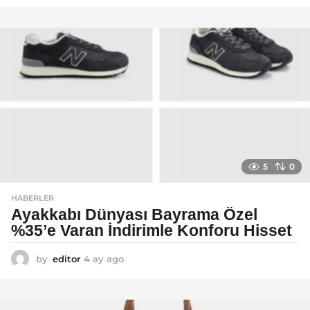
y
a
g
o
5
0
HABERLER
Ayakkabı Dünyası Bayrama Özel
%35’e Varan İndirimle Konforu Hisset
by
editor
4 ay ago
5
a
y
a