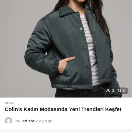
g
o
3
0
BLOG
Colin’s Kadın Modasında Yeni Trendleri Keşfet
by
editor
2 ay ago
3
a